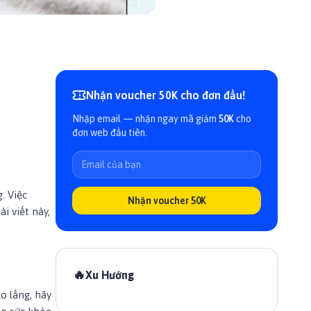
Nhận voucher 50K cho đơn đầu!
Nhập email — nhận ngay mã giảm
50K
cho
đơn web đầu tiên.
. Việc
Nhận voucher 50K
i viết này,
🔥
Xu Hướng
o lắng, hãy