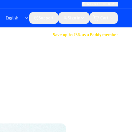
Deliver to: TP.HCM
Support
Sign in
Cart
Save up to 25% as a Paddy member
?