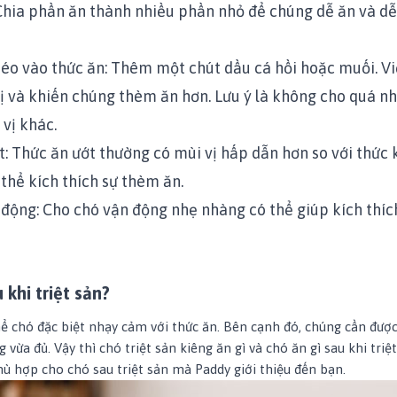
Chia phần ăn thành nhiều phần nhỏ để chúng dễ ăn và dễ
o vào thức ăn: Thêm một chút dầu cá hồi hoặc muối. Vi
ị và khiến chúng thèm ăn hơn. Lưu ý là không cho quá nh
 vị khác.
t: Thức ăn ướt thường có mùi vị hấp dẫn hơn so với thức 
 thể kích thích sự thèm ăn.
động: Cho chó vận động nhẹ nhàng có thể giúp kích thíc
 khi triệt sản?
hể chó đặc biệt nhạy cảm với thức ăn. Bên cạnh đó, chúng cần đượ
vừa đủ. Vậy thì chó triệt sản kiêng ăn gì và chó ăn gì sau khi triệ
phù hợp cho chó sau triệt sản mà Paddy giới thiệu đến bạn.