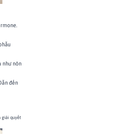
hormone.
 phẫu
ụ như nôn
 Dẫn đến
 giải quyết