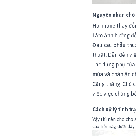
Nguyên nhân chó b
Hormone thay đổi:
Làm ảnh hưởng đế
Đau sau phẫu thuậ
thuật. Dẫn đến việ
Tác dụng phụ của
mửa và chán ăn c
Căng thẳng: Chó c
việc
việc chúng bỏ
Cách xử lý tình tr
Vậy thì nên cho chó ă
câu hỏi này, dưới đây