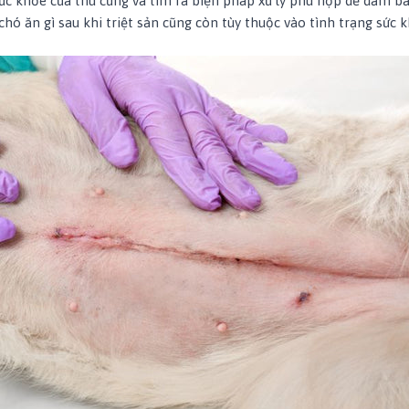
sức khỏe của thú cưng và tìm ra biện pháp xử lý phù hợp để đảm b
chó ăn gì sau khi triệt sản cũng còn tùy thuộc vào tình trạng sức 