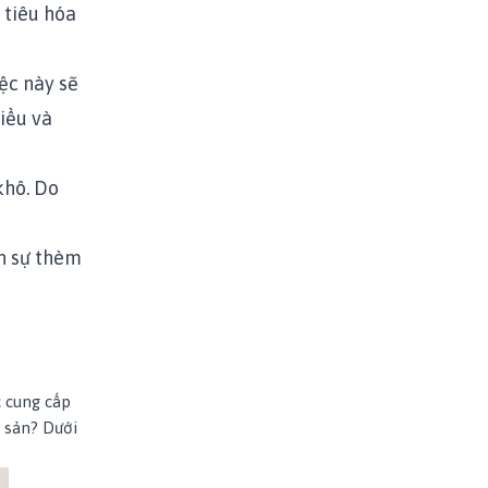
 tiêu hóa
ệc này sẽ
iều và
khô. Do
h sự thèm
c cung cấp
t sản? Dưới