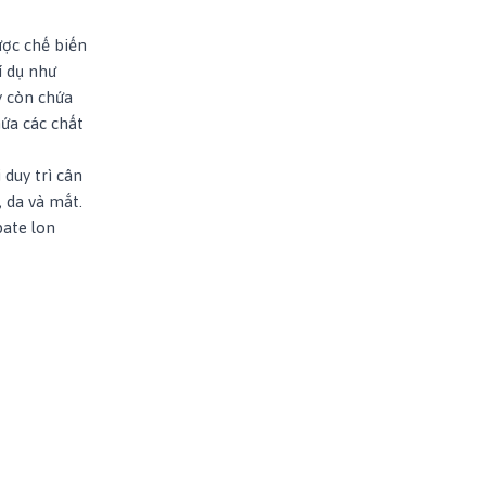
ược chế biến
í dụ như
y còn chứa
ứa các chất
 duy trì cân
 da và mắt.
pate lon