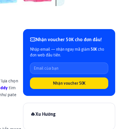
Nhận voucher 50K cho đơn đầu!
Nhập email — nhận ngay mã giảm
50K
cho
đơn web đầu tiên.
 lựa chọn
Nhận voucher 50K
addy
tìm
như pate
🔥
Xu Hướng