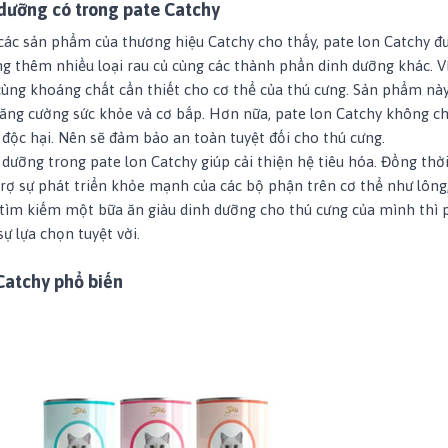
dưỡng có trong pate Catchy
 các sản phẩm của thương hiệu Catchy
cho thấy, pate lon Catchy đ
ung thêm nhiều loại rau củ cùng các thành phần dinh dưỡng khác. V
E, cùng khoáng chất cần thiết cho cơ thể của thú cưng. Sản phẩm nà
ăng cường sức khỏe và cơ bắp. Hơn nữa, pate lon Catchy không ch
 độc hại. Nên sẽ đảm bảo an toàn tuyệt đối cho thú cưng.
dưỡng trong pate lon Catchy giúp cải thiện hệ tiêu hóa. Đồng thời
trợ sự phát triển khỏe mạnh của các bộ phận trên cơ thể như lông,
 tìm kiếm một bữa ăn giàu dinh dưỡng cho thú cưng của mình thì 
ự lựa chọn tuyệt vời.
 Catchy phổ biến