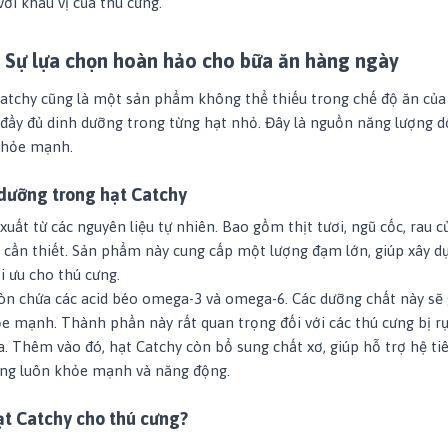
ới khẩu vị của thú cưng.
 Sự lựa chọn hoàn hảo cho bữa ăn hàng ngày
Catchy cũng là một sản phẩm không thể thiếu trong chế độ ăn của
đầy đủ dinh dưỡng trong từng hạt nhỏ. Đây là nguồn năng lượng d
 khỏe mạnh.
dưỡng trong hạt Catchy
uất từ các nguyên liệu tự nhiên. Bao gồm thịt tươi, ngũ cốc, rau c
 cần thiết. Sản phẩm này cung cấp một lượng đạm lớn, giúp xây d
ối ưu cho thú cưng.
còn chứa các acid béo omega-3 và omega-6. Các dưỡng chất này sẽ g
ỏe mạnh. Thành phần này rất quan trọng đối với các thú cưng bị r
a. Thêm vào đó, hạt Catchy còn bổ sung chất xơ, giúp hỗ trợ hệ ti
úng luôn khỏe mạnh và năng động.
ạt Catchy cho thú cưng?