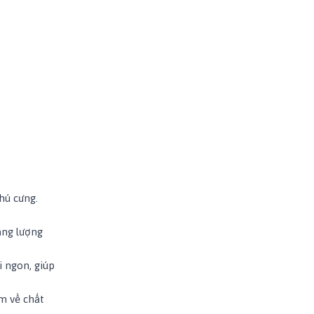
hú cưng.
năng lượng
i ngon, giúp
m về chất