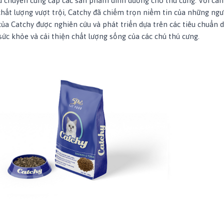
ệu chuyên cung cấp các sản phẩm dinh dưỡng cho thú cưng. Với c
chất lượng vượt trội, Catchy đã chiếm trọn niềm tin của những ngư
ủa Catchy được nghiên cứu và phát triển dựa trên các tiêu chuẩn 
sức khỏe và cải thiện chất lượng sống của các chú thú cưng.