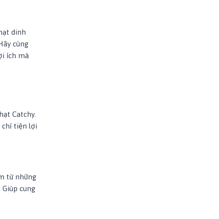
hạt dinh
 Hãy cùng
ợi ích mà
hạt Catchy.
hỉ tiện lợi
àm từ những
. Giúp cung