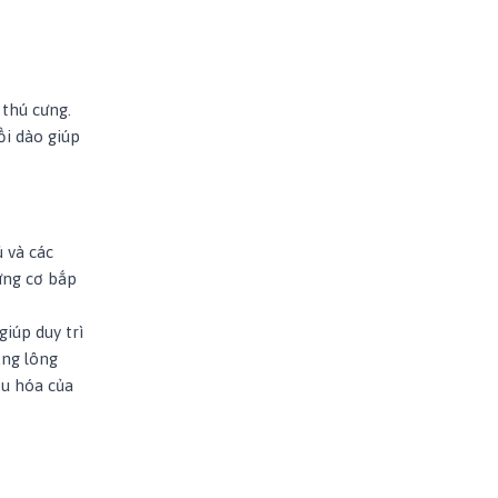
 thú cưng.
ồi dào giúp
ủ và các
ựng cơ bắp
iúp duy trì
ụng lông
êu hóa của