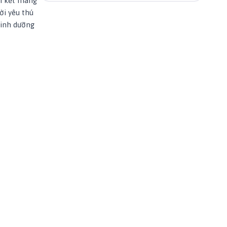
am kết mang
ời yêu thú
dinh dưỡng