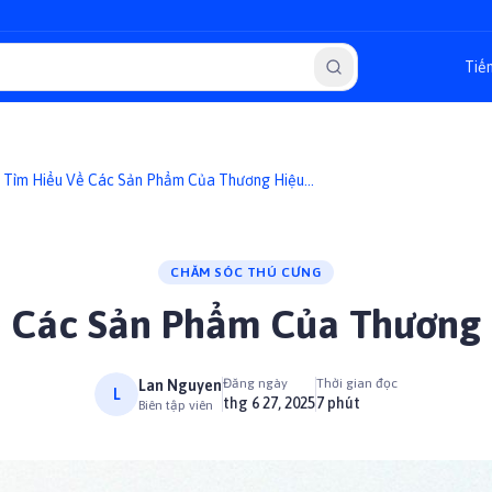
Tìm Hiểu Về Các Sản Phẩm Của Thương Hiệu
Catchy
CHĂM SÓC THÚ CƯNG
ề Các Sản Phẩm Của Thương 
Đăng ngày
Thời gian đọc
Lan Nguyen
L
thg 6 27, 2025
7 phút
Biên tập viên