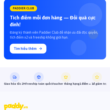
#thucanuotchomeo #patecatchy #patemongechomeo #patehop
#patelon
PADDIER CLUB
Tích điểm mỗi đơn hàng — Đổi quà cực
đỉnh!
Đăng ký thành viên Paddier Club để nhận ưu đãi độc quyền,
tích điểm x2 và freeship không giới hạn.
Tìm hiểu thêm
Giao hỏa tốc 2H
Freeship toàn quốc
Voucher thăng hạng
1 điểm = 1đ giảm trực 