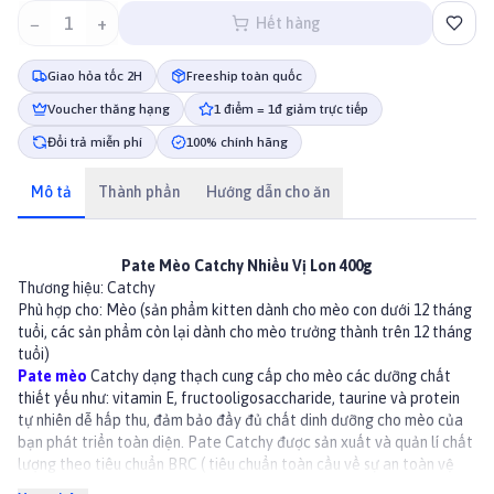
−
1
+
Hết hàng
Giao hỏa tốc 2H
Freeship toàn quốc
Voucher thăng hạng
1 điểm = 1đ giảm trực tiếp
Đổi trả miễn phí
100% chính hãng
Mô tả
Thành phần
Hướng dẫn cho ăn
Pate Mèo Catchy Nhiều Vị Lon 400g
Thương hiệu:
Catchy
Phù hợp cho: Mèo
(sản phẩm kitten dành cho mèo con dưới 12 tháng
tuổi, các sản phẩm còn lại dành cho mèo trưởng thành trên 12 tháng
tuổi)
Pate mèo
Catchy dạng thạch cung cấp cho mèo các dưỡng chất
thiết yếu như: vitamin E, fructooligosaccharide, taurine và protein
tự nhiên dễ hấp thu, đảm bảo đầy đủ chất dinh dưỡng cho mèo của
bạn phát triển toàn diện. Pate Catchy được sản xuất và quản lí chất
lượng theo tiêu chuẩn BRC ( tiêu chuẩn toàn cầu về sự an toàn vệ
sinh thực phẩm dành cho người) do Hiệp hội bán lẻ Anh Quốc thiết