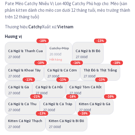
Pate Mèo Catchy Nhiều Vị Lon 400g Catchy Phù hợp cho: Mèo (sản
phẩm kitten dành cho mèo con dưới 12 tháng tuổi, mèo trưởng thành
trên 12 tháng tuổi)
Thương hiệu:
Catchy
Xuất xứ:
Vietnam
Hương vị
-
18
%
-
13
%
Catchy Móp
Cá Ngừ & Thanh Cua
Cá Ngừ & Bí Đỏ
20.000đ
27.000đ
27.000đ
Hết hàng
-
10
%
-
16
%
-
18
%
Cá Ngừ & Khoai Tây
Cá Ngừ & Cá Cơm
Thịt Đỏ & Thịt Trắng
27.000đ
27.000đ
27.000đ
-
13
%
-
13
%
-
13
%
Cá Ngừ & Gà
Cá Ngừ & Cá Hồi
Cá Ngừ Tôm Cà Rốt
27.000đ
27.000đ
27.000đ
-
21
%
-
18
%
-
10
%
Cá Ngừ & Cá Thu
Cá Ngừ & Cá Tráp
Kitten Cá Ngừ & Gà
27.000đ
27.000đ
27.000đ
-
13
%
-
10
%
Kitten Cá Ngừ Thạch
Kitten Cá Ngừ & Bí Đỏ
27.000đ
27.000đ