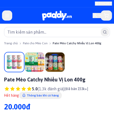
TP.HCM
Trang chủ
Pate cho Mèo Con
Pate Mèo Catchy Nhiều Vị Lon 400g
Bán chạy
Pate Mèo Catchy Nhiều Vị Lon 400g
5.0
(
1.3k
đánh giá)
|
|
Đã bán 153k+
Hết hàng
Thông báo khi có hàng
20.000đ