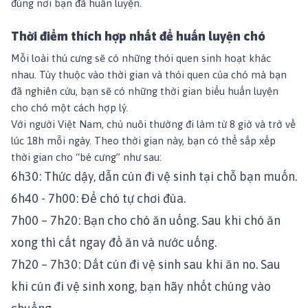
đúng nơi bạn đã huấn luyện.
Thời điểm thích hợp nhất để huấn luyện chó
Mỗi loài thú cưng sẽ có những thói quen sinh hoạt khác
nhau. Tùy thuộc vào thời gian và thói quen của chó mà bạn
đã nghiên cứu, bạn sẽ có những thời gian biểu huấn luyện
cho chó một cách hợp lý.
Với người Việt Nam, chủ nuôi thường đi làm từ 8 giờ và trở về
lúc 18h mỗi ngày. Theo thời gian này, bạn có thể sắp xếp
thời gian cho “bé cưng” như sau:
6h30: Thức dậy, dẫn cún đi vệ sinh tại chỗ bạn muốn.
6h40 - 7h00: Để chó tự chơi đùa.
7h00 – 7h20: Bạn cho chó ăn uống. Sau khi chó ăn
xong thì cất ngay đồ ăn và nước uống.
7h20 – 7h30: Dắt cún đi vệ sinh sau khi ăn no. Sau
khi cún đi vệ sinh xong, bạn hãy nhốt chúng vào