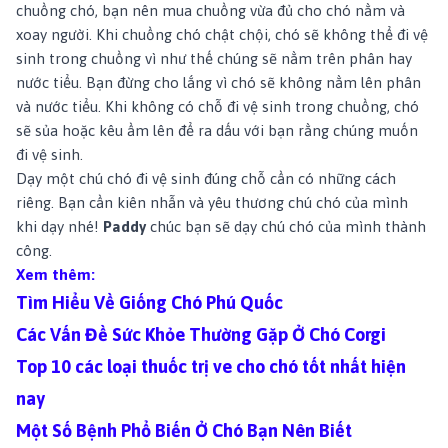
chuồng chó, bạn nên mua chuồng vừa đủ cho chó nằm và
xoay người. Khi chuồng chó chật chội, chó sẽ không thể đi vệ
sinh trong chuồng vì như thế chúng sẽ nằm trên phân hay
nước tiểu. Bạn đừng cho lắng vì chó sẽ không nằm lên phân
và nước tiểu. Khi không có chỗ đi vệ sinh trong chuồng, chó
sẽ sủa hoặc kêu ầm lên để ra dấu với bạn rằng chúng muốn
đi vệ sinh.
Dạy một chú chó đi vệ sinh đúng chỗ cần có những cách
riêng. Bạn cần kiên nhẫn và yêu thương chú chó của mình
khi dạy nhé!
Paddy
chúc bạn sẽ dạy chú chó của mình thành
công.
Xem thêm:
Tìm Hiểu Về Giống Chó Phú Quốc
Các Vấn Đề Sức Khỏe Thường Gặp Ở Chó Corgi
Top 10 các loại thuốc trị ve cho chó tốt nhất hiện
nay
Một Số Bệnh Phổ Biến Ở Chó Bạn Nên Biết