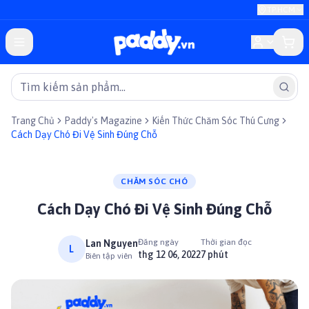
TP.HCM
Trang Chủ
Paddy's Magazine
Kiến Thức Chăm Sóc Thú Cưng
Cách Dạy Chó Đi Vệ Sinh Đúng Chỗ
CHĂM SÓC CHÓ
Cách Dạy Chó Đi Vệ Sinh Đúng Chỗ
Đăng ngày
Thời gian đọc
Lan Nguyen
L
thg 12 06, 2022
7 phút
Biên tập viên