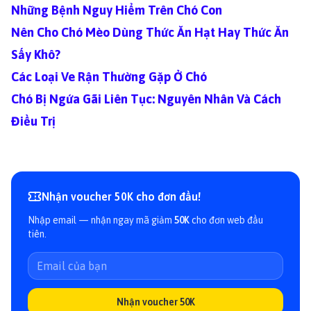
Những Bệnh Nguy Hiểm Trên Chó Con
Nên Cho Chó Mèo Dùng Thức Ăn Hạt Hay Thức Ăn
Sấy Khô?
Các Loại Ve Rận Thường Gặp Ở Chó
Chó Bị Ngứa Gãi Liên Tục: Nguyên Nhân Và Cách
Điều Trị
Nhận voucher 50K cho đơn đầu!
Nhập email — nhận ngay mã giảm
50K
cho đơn web đầu
tiên.
Nhận voucher 50K