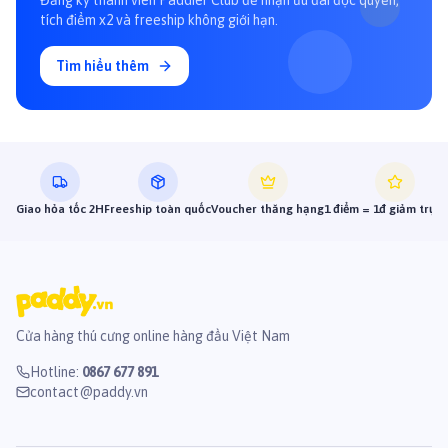
Đăng ký thành viên Paddier Club để nhận ưu đãi độc quyền,
tích điểm x2 và freeship không giới hạn.
Tìm hiểu thêm
Giao hỏa tốc 2H
Freeship toàn quốc
Voucher thăng hạng
1 điểm = 1đ giảm trực 
Cửa hàng thú cưng online hàng đầu Việt Nam
Hotline
:
0867 677 891
contact@paddy.vn