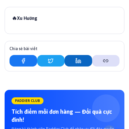
🔥
Xu Hướng
Chia sẻ bài viết
PADDIER CLUB
Tích điểm mỗi đơn hàng — Đổi quà cực
đỉnh!