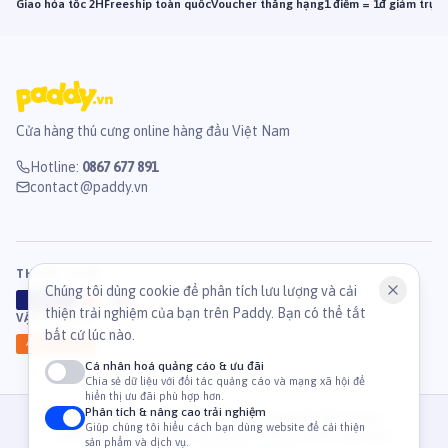
Giao hỏa tốc 2H
Freeship toàn quốc
Voucher thăng hạng
1 điểm = 1đ giảm trực 
Cửa hàng thú cưng online hàng đầu Việt Nam
Hotline
:
0867 677 891
contact@paddy.vn
THANH TOÁN
Chúng tôi dùng cookie để phân tích lưu lượng và cải
VISA
ATM
J
C
B
thiện trải nghiệm của bạn trên Paddy. Bạn có thể tắt
VẬN CHUYỂN
bất cứ lúc nào.
GHN
Ahamove
Cá nhân hoá quảng cáo & ưu đãi
Chia sẻ dữ liệu với đối tác quảng cáo và mạng xã hội để
hiển thị ưu đãi phù hợp hơn.
Phân tích & nâng cao trải nghiệm
© 2026 Công Ty Cổ Phần TM & DV Paddy. MST: 0316459054.
Giúp chúng tôi hiểu cách bạn dùng website để cải thiện
36 Mạc Đĩnh Chi, Phường Tân Định, TP. Hồ Chí Minh, Việt Nam
sản phẩm và dịch vụ.