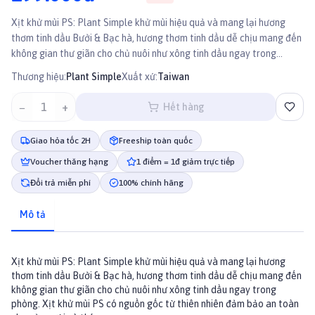
Xịt khử mùi PS: Plant Simple khử mùi hiệu quả và mang lại hương
thơm tinh dầu Bưởi & Bạc hà, hương thơm tinh dầu dễ chịu mang đến
không gian thư giãn cho chủ nuôi như xông tinh dầu ngay trong
phòng. Xịt khử mùi PS có nguồn gốc từ thiên nhiên đảm bảo an toàn
Thương hiệu:
Plant Simple
Xuất xứ:
Taiwan
cho cả người và thú.
−
1
+
Hết hàng
Giao hỏa tốc 2H
Freeship toàn quốc
Voucher thăng hạng
1 điểm = 1đ giảm trực tiếp
Đổi trả miễn phí
100% chính hãng
Mô tả
Xịt khử mùi PS: Plant Simple khử mùi hiệu quả và mang lại hương
thơm tinh dầu Bưởi & Bạc hà, hương thơm tinh dầu dễ chịu mang đến
không gian thư giãn cho chủ nuôi như xông tinh dầu ngay trong
phòng. Xịt khử mùi PS có nguồn gốc từ thiên nhiên đảm bảo an toàn