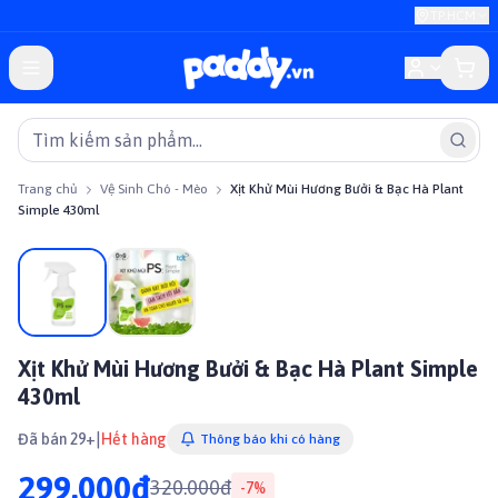
TP.HCM
Trang chủ
Vệ Sinh Chó - Mèo
Xịt Khử Mùi Hương Bưởi & Bạc Hà Plant
Simple 430ml
Giảm giá
Xịt Khử Mùi Hương Bưởi & Bạc Hà Plant Simple
430ml
|
Đã bán 29+
Hết hàng
Thông báo khi có hàng
299.000đ
320.000đ
-
7
%