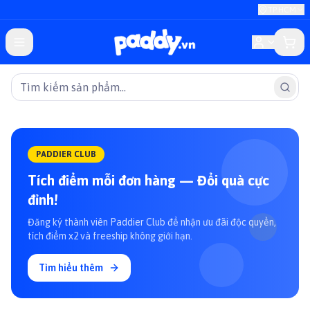
TP.HCM
PADDIER CLUB
Tích điểm mỗi đơn hàng — Đổi quà cực
đỉnh!
Đăng ký thành viên Paddier Club để nhận ưu đãi độc quyền,
tích điểm x2 và freeship không giới hạn.
Tìm hiểu thêm