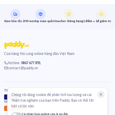
Giao hỏa tốc 2H
Freeship toàn quốc
Voucher thăng hạng
1 điểm = 1đ giảm trực 
Cửa hàng thú cưng online hàng đầu Việt Nam
Hotline
:
0867 677 891
contact@paddy.vn
THANH TOÁN
Chúng tôi dùng cookie để phân tích lưu lượng và cải
VISA
ATM
J
C
B
thiện trải nghiệm của bạn trên Paddy. Bạn có thể tắt
VẬN CHUYỂN
bất cứ lúc nào.
GHN
Ahamove
Cá nhân hoá quảng cáo & ưu đãi