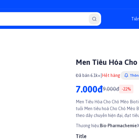
Men Tiêu Hóa Cho 
|
Đã bán 6.1k+
Hết hàng
Thông
7.000đ
9.000đ
-
22
%
Men Tiêu Hóa Cho Chó Mèo Bioti
tuổi Men tiêu hoá Cho Chó Mèo B
theo dây chuyền hiện đại, đạt tiê
Thương hiệu:
Bio-Pharmachemie
X
Title