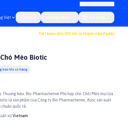
Giao đến: TP.HCM
Hỗ trợ
Đăng nhập
Giỏ hàng
Tiết kiệm đến 25% khi là thành viên Paddy
Chó Mèo Biotic
 báo khi có hàng
c Thương hiệu: Bio-Pharmachemie Phù hợp cho: Chó/Mèo mọi lứa
iotic là sản phẩm của Công ty Bio Pharmachemie, được sản xuất
u chuẩn quốc tế.
uất xứ:
Vietnam