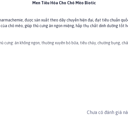
Men Tiêu Hóa Cho Chó Mèo Biotic
armachemie, được sản xuất theo dây chuyền hiện đại, đạt tiêu chuẩn quốc 
óa của chó mèo, giúp thú cưng ăn ngon miệng, hấp thụ chất dinh dưỡng tốt h
thú cưng: ăn không ngon, thường xuyên bỏ bữa, tiêu chảy, chướng bụng, chá
c phẩm.
ose.
Một số thành phẩm khác: vitamin B, vitamin D, vitamin A,…
 trọng 7-10kg.
 mèo.
oa #tieuhoa #mentieuhoachomeo #biopharmachemie #thuocbiopharmac
Chưa có đánh giá n