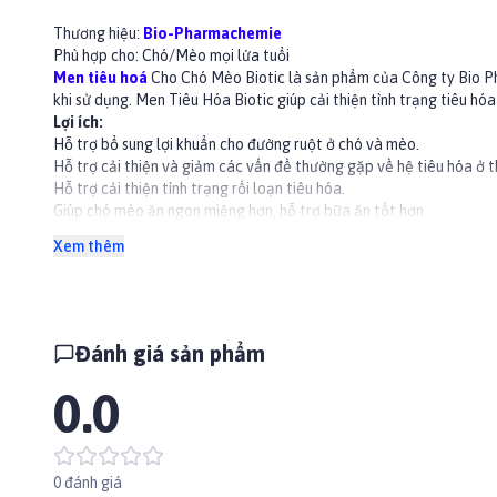
Thương hiệu:
Bio-Pharmachemie
Phù hợp cho: Chó/Mèo mọi lứa tuổi
Men tiêu hoá
Cho Chó Mèo Biotic là sản phẩm của Công ty Bio Ph
khi sử dụng. Men Tiêu Hóa Biotic giúp cải thiện tình trạng tiêu h
Lợi ích:
Hỗ trợ bổ sung lợi khuẩn cho đường ruột ở chó và mèo.
Hỗ trợ cải thiện và giảm các vấn đề thường gặp về hệ tiêu hóa ở 
Hỗ trợ cải thiện tình trạng rối loạn tiêu hóa.
Giúp chó mèo ăn ngon miệng hơn, hỗ trợ bữa ăn tốt hơn.
Giúp tăng cảm giác thèm ăn và hấp thụ dinh dưỡng tốt hơn từ thự
Xem thêm
Cải thiện mùi hôi trong phân.
Thành phần
Thành phần:
Neomycin,
S.treptomycin,
A.tropine,
Lac-tose,
Dextr
Hướng dẫn sử dụng
Liều lượng khuyến cáo: 1.5g/1 lít nước hoặc 3g/1kg thức ăn với thể
Đánh giá sản phẩm
Hòa tan bột men tiêu hóa với nước hoặc trộn với thức ăn của chó
Cho ăn trực tiếp hoặc theo hướng dẫn của bác sĩ thú y.
0.0
👉Xem thêm các sản phẩm khác tại
Paddy.vn
#thuoc #thuocchocho #thuocchomeo #thuoctieuhoa #mentieuh
0 đánh giá