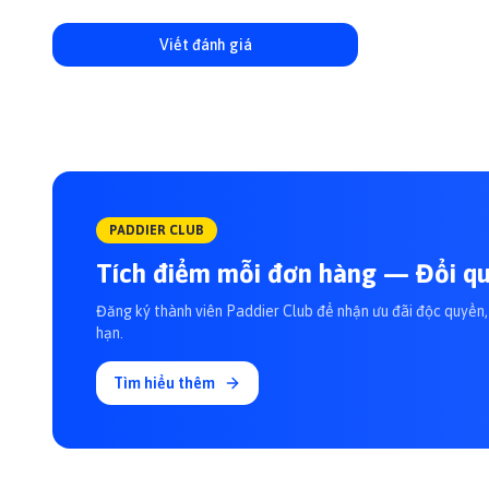
Viết đánh giá
PADDIER CLUB
Tích điểm mỗi đơn hàng — Đổi qu
Đăng ký thành viên Paddier Club để nhận ưu đãi độc quyền, 
hạn.
Tìm hiểu thêm