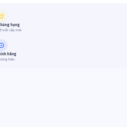
thăng hạng
đ mỗi cấp mới
hính hãng
ương hiệu