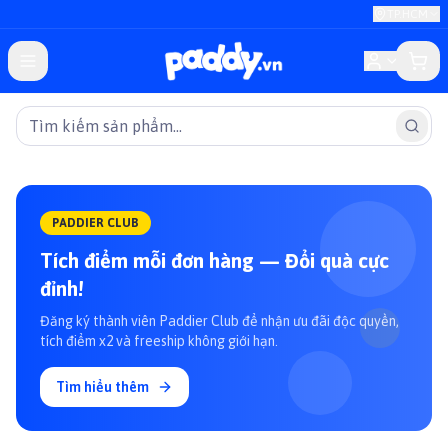
TP.HCM
PADDIER CLUB
Tích điểm mỗi đơn hàng — Đổi quà cực
đỉnh!
Đăng ký thành viên Paddier Club để nhận ưu đãi độc quyền,
tích điểm x2 và freeship không giới hạn.
Tìm hiểu thêm