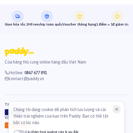
Giao hỏa tốc 2H
Freeship toàn quốc
Voucher thăng hạng
1 điểm = 1đ giảm trực 
Cửa hàng thú cưng online hàng đầu Việt Nam
Hotline
:
0867 677 891
contact@paddy.vn
THANH TOÁN
Chúng tôi dùng cookie để phân tích lưu lượng và cải
VISA
ATM
J
C
B
thiện trải nghiệm của bạn trên Paddy. Bạn có thể tắt
VẬN CHUYỂN
bất cứ lúc nào.
GHN
Ahamove
Cá nhân hoá quảng cáo & ưu đãi