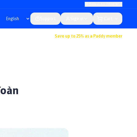
Deliver to: TP.HCM
Support
Sign in
Cart
Save up to 25% as a Paddy member
Toàn