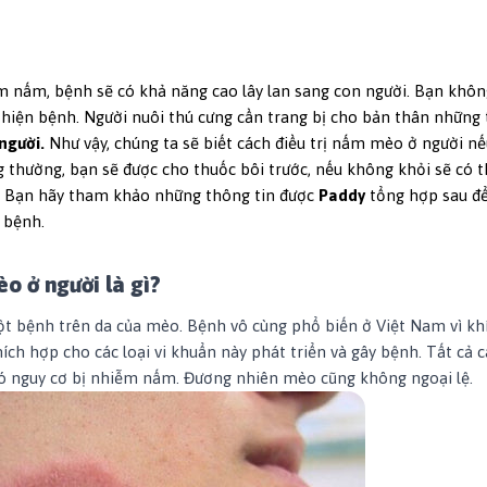
m nấm, bệnh sẽ có khả năng cao lây lan sang con người. Bạn khôn
 hiện bệnh. Người nuôi thú cưng cần trang bị cho bản thân những 
người.
Như vậy, chúng ta sẽ biết cách điều trị nấm mèo ở người n
thường, bạn sẽ được cho thuốc bôi trước, nếu không khỏi sẽ có 
. Bạn hãy tham khảo những thông tin được
Paddy
tổng hợp sau đ
 bệnh.
o ở người là gì?
 bệnh trên da của mèo. Bệnh vô cùng phổ biến ở Việt Nam vì kh
ích hợp cho các loại vi khuẩn này phát triển và gây bệnh. Tất cả c
có nguy cơ bị nhiễm nấm. Đương nhiên mèo cũng không ngoại lệ.