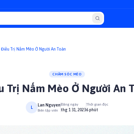
Điều Trị Nấm Mèo Ở Người An Toàn
CHĂM SÓC MÈO
u Trị Nấm Mèo Ở Người An 
Đăng ngày
Thời gian đọc
Lan Nguyen
L
thg 1 31, 2023
6 phút
Biên tập viên