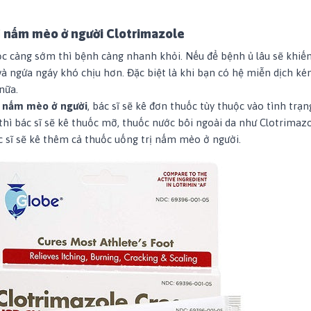
ị nấm mèo ở người Clotrimazole
c càng sớm thì bệnh càng nhanh khỏi. Nếu để bệnh ủ lâu sẽ khiến
à ngứa ngáy khó chịu hơn. Đặc biệt là khi bạn có hệ miễn dịch kém
nữa.
h
nấm mèo ở người
, bác sĩ sẽ kê đơn thuốc tùy thuộc vào tình trạ
hì bác sĩ sẽ kê thuốc mỡ, thuốc nước bôi ngoài da như Clotrimazo
 sĩ sẽ kê thêm cả thuốc uống trị nấm mèo ở người.