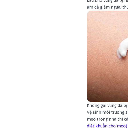
Lau khô vùng da bị n
ẩm để giảm ngứa, thúc
Không gãi vùng da bị
Vệ sinh môi trường số
mèo trong nhà thì cầ
diệt khuẩn cho mèo)