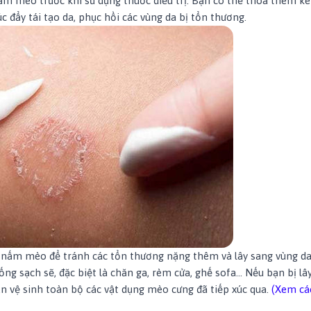
ấm mèo trước khi sử dụng thuốc điều trị. Bạn có thể thoa thêm 
 đẩy tái tạo da, phục hồi các vùng da bị tổn thương.
 nấm mèo để tránh các tổn thương nặng thêm và lây sang vùng da
ng sạch sẽ, đặc biệt là chăn ga, rèm cửa, ghế sofa… Nếu bạn bị lâ
n vệ sinh toàn bộ các vật dụng mèo cưng đã tiếp xúc qua.
(Xem các