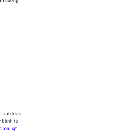
kem dưỡng
 lành khác.
y bệnh từ
 loại xịt