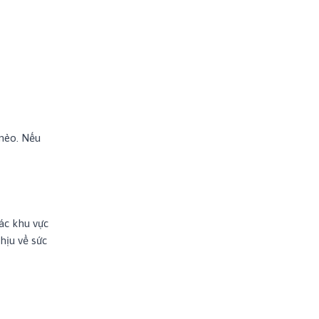
mèo. Nếu
ác khu vực
hịu về sức