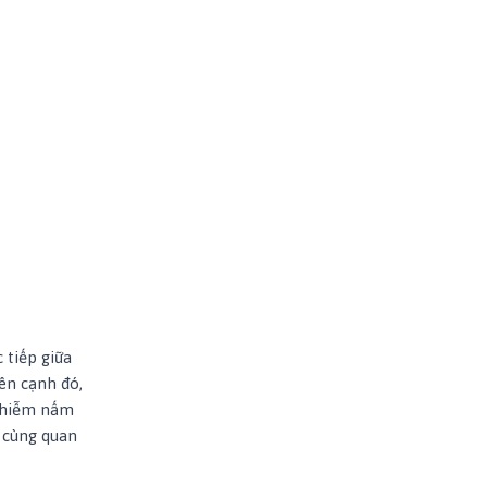
 tiếp giữa
ên cạnh đó,
 nhiễm nấm
ô cùng quan