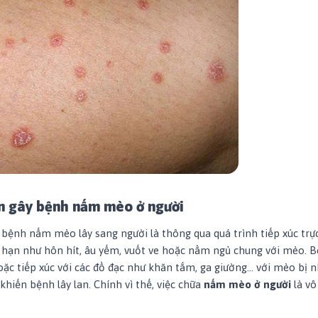
 gây bệnh nấm mèo ở người
bệnh nấm mèo lây sang người là thông qua quá trình tiếp xúc trực
hạn như hôn hít, âu yếm, vuốt ve hoặc nằm ngủ chung với mèo. B
oặc tiếp xúc với các đồ đạc như khăn tắm, ga giường... với mèo bị
hiến bệnh lây lan. Chính vì thế, việc chữa
nấm mèo ở người
là v