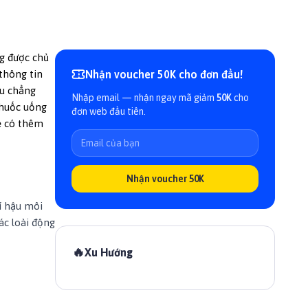
g được chủ
thông tin
Nhận voucher 50K cho đơn đầu!
ếu chẳng
Nhập email — nhận ngay mã giảm
50K
cho
thuốc uống
đơn web đầu tiên.
ể có thêm
Nhận voucher 50K
í hậu môi
ác loài động
🔥
Xu Hướng