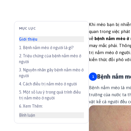
Khi mèo bạn bị nhiễ
MỤC LỤC
quan trong việc phát
về
bệnh
nấm mèo ở 
Giới thiệu
may mắc phải. Thông 
1
.
Bệnh nấm mèo ở người là gì?
trị nấm mèo ở người
2
.
Triệu chứng của bệnh nấm mèo ở
kiến thức đối phó với
người
3
.
Nguyên nhân gây bệnh nấm mèo ở
Bệnh nấm mè
người
4
.
Cách điều trị nấm mèo ở người
Bệnh nấm mèo là một
5
.
Một số lưu ý trong quá trình điều
trường của nước ta th
trị nấm mèo ở người
vật kể cả người đều 
6
.
Xem Thêm:
Bình luận