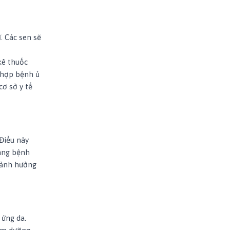
. Các sen sẽ
kê thuốc
 hợp bệnh ủ
ơ sở y tế
 Điều này
ang bệnh
, ảnh hưởng
 ứng da.