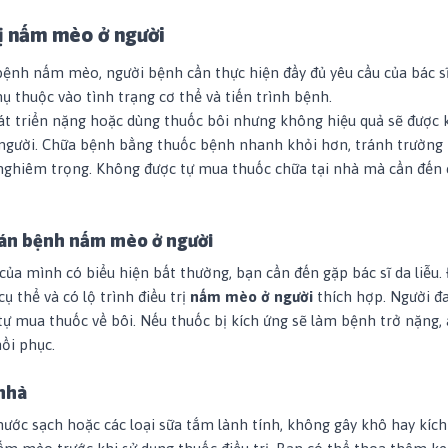
rị nấm mèo ở người
 bệnh nấm mèo, người bệnh cần thực hiện đầy đủ yêu cầu của bác sĩ
ụ thuộc vào tình trạng cơ thể và tiến trình bệnh.
t triển nặng hoặc dùng thuốc bôi nhưng không hiệu quả sẽ được 
người. Chữa bệnh bằng thuốc bệnh nhanh khỏi hơn, tránh trường
nghiêm trọng. Không được tự mua thuốc chữa tại nhà mà cần đến c
án bệnh nấm mèo ở người
của mình có biểu hiện bất thường, bạn cần đến gặp bác sĩ da liễu.
 thể và có lộ trình điều trị
nấm mèo ở người
thích hợp. Người đ
tự mua thuốc về bôi. Nếu thuốc bị kích ứng sẽ làm bệnh trở nặng
hồi phục.
nhà
nước sạch hoặc các loại sữa tắm lành tính, không gây khô hay kích