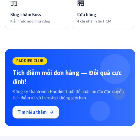
📖
🏪
Blog chăm Boss
Cửa hàng
Kiến thức nuôi thú cưng
4 chi nhánh tại HCM
PADDIER CLUB
Tích điểm mỗi đơn hàng — Đổi quà cực
đỉnh!
Đăng ký thành viên Paddier Club để nhận ưu đãi độc quyền,
tích điểm x2 và freeship không giới hạn.
Tìm hiểu thêm