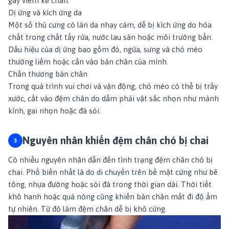
gây viêm kẽ chân.
Dị ứng và kích ứng da
Một số thú cưng có làn da nhạy cảm, dễ bị kích ứng do hóa
chất trong chất tẩy rửa, nước lau sàn hoặc môi trường bẩn.
Dấu hiệu của dị ứng bao gồm đỏ, ngứa, sưng và chó mèo
thường liếm hoặc cắn vào bàn chân của mình.
Chấn thương bàn chân
Trong quá trình vui chơi và vận động, chó mèo có thể bị trầy
xước, cắt vào đệm chân do dẫm phải vật sắc nhọn như mảnh
kính, gai nhọn hoặc đá sỏi.
Nguyên nhân khiến đệm chân chó bị chai
Có nhiều nguyên nhân dẫn đến tình trạng đệm chân chó bị
chai. Phổ biến nhất là do di chuyển trên bề mặt cứng như bê
tông, nhựa đường hoặc sỏi đá trong thời gian dài. Thời tiết
khô hanh hoặc quá nóng cũng khiến bàn chân mất đi độ ẩm
tự nhiên. Từ đó làm đệm chân dễ bị khô cứng.