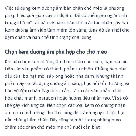
Việc sử dụng kem dưỡng ẩm bàn chân chó mèo là phương
pháp hiệu quả giúp duy trì độ ẩm. Để có thể ngăn ngừa tình
trạng khô nứt và bảo vệ bàn chân khỏi các tác nhân gây hại.
Kem dưỡng ẩm giúp làm mềm lớp sừng, tăng độ đàn hồi cho
đệm chân và hạn chế tình trạng chai cứng.
Chọn kem dưỡng ẩm phù hợp cho chó mèo
Khi lựa chọn kem dưỡng ẩm bàn chân chó mèo, bạn nên ưu
tiên các sản phẩm có thành phần tự nhiên. Chẳng hạn như
dầu dừa, bơ hạt mỡ, sáp ong hoặc nha đam. Những thành
phần này có tác dụng dưỡng ẩm sâu, phục hồi tổn thương và
bảo vệ đệm chân. Ngoài ra, cần tránh các sản phẩm chứa
hóa chất mạnh, paraben hoặc hương liệu nhân tạo. Vì sẽ có
thể gây kích ứng da. Nên chọn các loại kem có chứng nhận
an toàn dành riêng cho thú cưng để tránh nguy cơ độc hại
nếu chúng liếm chân. Đây cũng là một trong những
mẹo
chăm sóc chân chó mèo
mà chủ nuôi cần biết.