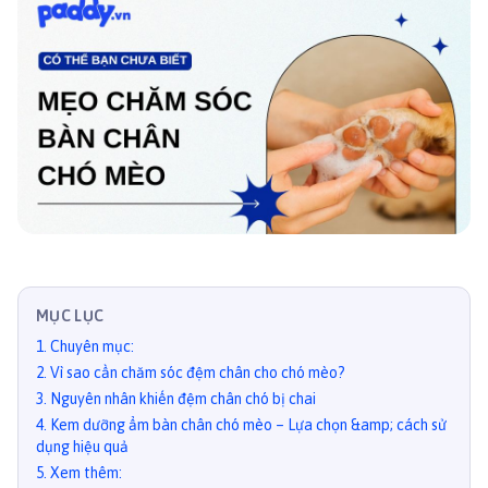
MỤC LỤC
1
.
Chuyên mục:
2
.
Vì sao cần chăm sóc đệm chân cho chó mèo?
3
.
Nguyên nhân khiến đệm chân chó bị chai
4
.
Kem dưỡng ẩm bàn chân chó mèo – Lựa chọn &amp; cách sử
dụng hiệu quả
5
.
Xem thêm: