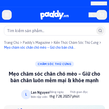
TP.HCM
Trang Chủ
Paddy's Magazine
Kiến Thức Chăm Sóc Thú Cưng
Mẹo chăm sóc chân chó mèo – Giữ cho bàn chân
luôn mềm mại & khỏe mạnh
CHĂM SÓC THÚ CƯNG
Mẹo chăm sóc chân chó mèo – Giữ cho
bàn chân luôn mềm mại & khỏe mạnh
Đăng ngày
Thời gian đọc
Lan Nguyen
L
thg 7 28, 2025
7 phút
Biên tập viên