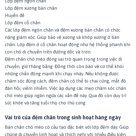
Lớp đệm ngón chân
Lớp đệm xương bàn chân
Huyền đề
Lớp đệm cổ chân
Các lớp đệm ngón chân và đệm xương bàn chân có chức
năng giảm xóc. Giúp bảo vệ xương và khớp xương ở bàn
chân. Lớp đệm ở cổ chân hoạt động như hệ thống phanh khi
con chó di chuyển trên đường dốc và trơn.
Đệm chân chó mèo đóng vai trò quan trọng trong việc di
chuyển, giữ thăng bằng. Đồng thời còn bảo vệ cơ thể khỏi
những chấn động mạnh khi chạy nhảy. Nếu không được
chăm sóc đúng cách, đệm chân có thể bị chai cứng, mất độ
đàn hồi, viêm nhiễm. Việc áp dụng các
mẹo chăm sóc chân
chó mèo
giúp ngăn ngừa các vấn đề này. Qua đó còn duy trì
sức khỏe và tăng tuổi thọ cho thú cưng.
Vai trò của đệm chân trong sinh hoạt hàng ngày
Bàn chân chó mèo có cấu tạo đặc biệt với lớp đệm dày. Giúp
chúng di chuyển linh hoạt và thích nghi với nhiều điều kiện