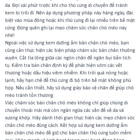
da. Đợi vài phút trước khi cho thú cưng di chuyển để tránh
kem bị trôi đi. Nên áp dụng phương pháp này hàng ngày, đặc
biệt vào mùa đông hoặc khi thú cưng đi lại nhiều trên bề mặt
cứng. Đừng quên ghi lại
mẹo chăm sóc chân chó mèo
này
nhé!
Ngoài việc sử dụng kem dưỡng ẩm bàn chân chó mèo, bạn
cũng cần thực hiện các biện pháp chăm sóc bàn chân thường
xuyên. Cắt tỉa lông giữa các ngón chân để ngăn bụi bẩn tích
tụ. Kiểm tra bàn chân định kỳ để phát hiện sớm các vết
thương hoặc dấu hiệu viêm nhiễm. Khi trời quá nóng hoặc
lạnh, hãy hạn chế để thú cưng đi bộ trên bề mặt không phù
hợp. Nếu cần thiết, hãy sử dụng giày bảo vệ chân để giúp chó
mèo tránh tổn thương.
Việc chăm sóc bàn chân chó mèo không chỉ giúp chúng di
chuyển thoải mái mà còn ngăn ngừa các vấn đề về da và
xương khớp. Hãy dành thời gian thực hiện các
mẹo chăm sóc
chân chó mèo
đúng cách. Kết hợp sử dụng kem dưỡng ẩm
bàn chân chó mèo để giữ cho bàn chân thú cưng luôn mềm