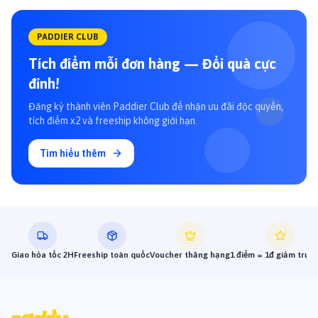
PADDIER CLUB
Tích điểm mỗi đơn hàng — Đổi quà cực
đỉnh!
Đăng ký thành viên Paddier Club để nhận ưu đãi độc quyền,
tích điểm x2 và freeship không giới hạn.
Tìm hiểu thêm
Giao hỏa tốc 2H
Freeship toàn quốc
Voucher thăng hạng
1 điểm = 1đ giảm trực 