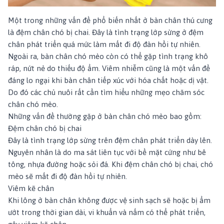
Một trong những vấn đề phổ biến nhất ở bàn chân thú cưng
là đệm chân chó bị chai. Đây là tình trạng lớp sừng ở đệm
chân phát triển quá mức làm mất đi độ đàn hồi tự nhiên.
Ngoài ra, bàn chân chó mèo còn có thể gặp tình trạng khô
ráp, nứt nẻ do thiếu độ ẩm. Viêm nhiễm cũng là một vấn đề
đáng lo ngại khi bàn chân tiếp xúc với hóa chất hoặc dị vật.
Do đó các ch
ủ nuôi rất cần tìm hiểu những mẹo chăm sóc
chân chó mèo.
Những vấn đề thường gặp ở bàn chân chó mèo bao gồm:
Đệm chân chó bị chai
Đây là tình trạng lớp sừng trên đệm chân phát triển dày lên.
Nguyên nhân là do ma sát liên tục với bề mặt cứng như bê
tông, nhựa đường hoặc sỏi đá. Khi đệm chân chó bị chai, chó
mèo sẽ mất đi độ đàn hồi tự nhiên.
Viêm kẽ chân
Khi lông ở bàn chân không được vệ sinh sạch sẽ hoặc bị ẩm
ướt trong thời gian dài, vi khuẩn và nấm có thể phát triển,