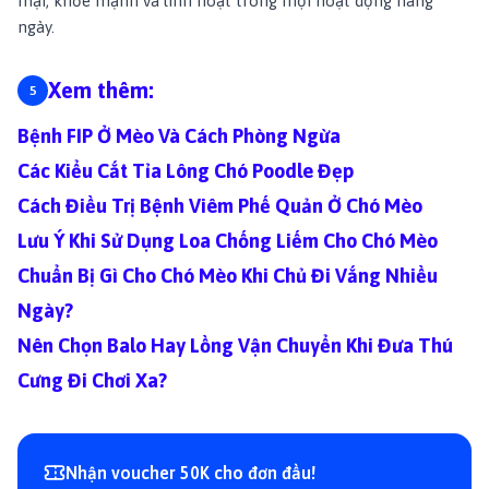
mại, khỏe mạnh và linh hoạt trong mọi hoạt động hàng
ngày.
Xem thêm:
Bệnh FIP Ở Mèo Và Cách Phòng Ngừa
Các Kiểu Cắt Tỉa Lông Chó Poodle Đẹp
Cách Điều Trị Bệnh Viêm Phế Quản Ở Chó Mèo
Lưu Ý Khi Sử Dụng Loa Chống Liếm Cho Chó Mèo
Chuẩn Bị Gì Cho Chó Mèo Khi Chủ Đi Vắng Nhiều
Ngày?
Nên Chọn Balo Hay Lồng Vận Chuyển Khi Đưa Thú
Cưng Đi Chơi Xa?
Nhận voucher 50K cho đơn đầu!