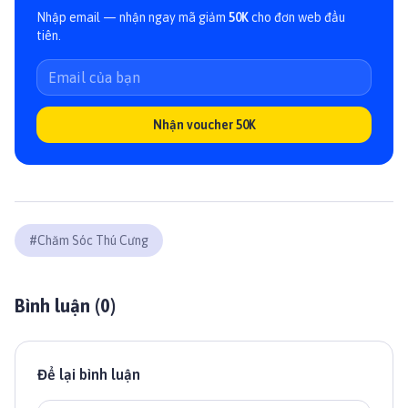
Nhập email — nhận ngay mã giảm
50K
cho đơn web đầu
tiên.
Nhận voucher 50K
#
Chăm Sóc Thú Cưng
Bình luận (
0
)
Để lại bình luận