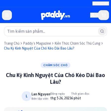
TP.HCM
Trang Chủ
Paddy's Magazine
Kiến Thức Chăm Sóc Thú Cưng
Chu Kỳ Kinh Nguyệt Của Chó Kéo Dài Bao Lâu?
CHĂM SÓC CHÓ
Chu Kỳ Kinh Nguyệt Của Chó Kéo Dài Bao
Lâu?
Đăng ngày
Thời gian đọc
Lan Nguyen
L
thg 5 26, 2023
6 phút
Biên tập viên