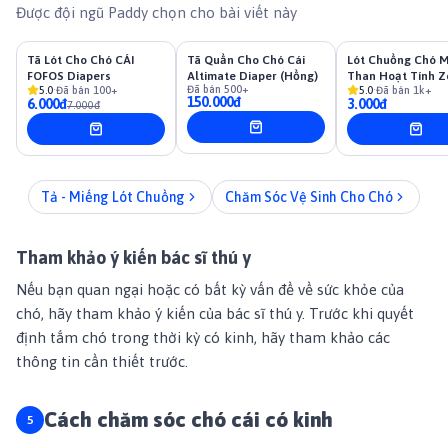
Được đội ngũ Paddy chọn cho bài viết này
Tã Lót Cho Chó CÁI
-
14
%
Tã Quần Cho Chó Cái
Lót Chuồng Chó 
FOFOS Diapers
Altimate Diaper (Hồng)
Than Hoạt Tính Z
Đã bán
500+
5.0
·
Đã bán
100+
5.0
·
Đã bán
1k+
150.000đ
6.000đ
3.000đ
7.000đ
Tả - Miếng Lót Chuồng
Chăm Sóc Vệ Sinh Cho Chó
Tham khảo ý kiến bác sĩ thú y
Nếu bạn quan ngại hoặc có bất kỳ vấn đề về sức khỏe của
chó, hãy tham khảo ý kiến của bác sĩ thú y. Trước khi quyết
định tắm chó trong thời kỳ có kinh, hãy tham khảo các
thông tin cần thiết trước.
Cách chăm sóc chó cái có kinh