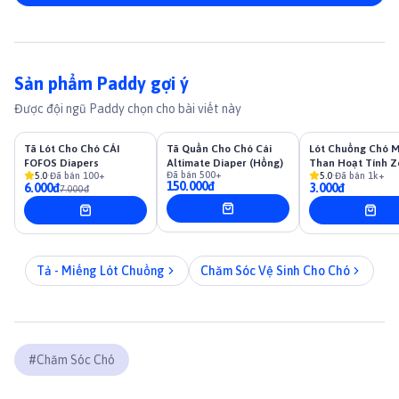
Sản phẩm Paddy gợi ý
Được đội ngũ Paddy chọn cho bài viết này
-
14
%
Tã Lót Cho Chó CÁI
Tã Quần Cho Chó Cái
Lót Chuồng Chó 
FOFOS Diapers
Altimate Diaper (Hồng)
Than Hoạt Tính Z
Đã bán
500+
5.0
·
Đã bán
100+
5.0
·
Đã bán
1k+
150.000đ
6.000đ
3.000đ
7.000đ
Tả - Miếng Lót Chuồng
Chăm Sóc Vệ Sinh Cho Chó
#
Chăm Sóc Chó