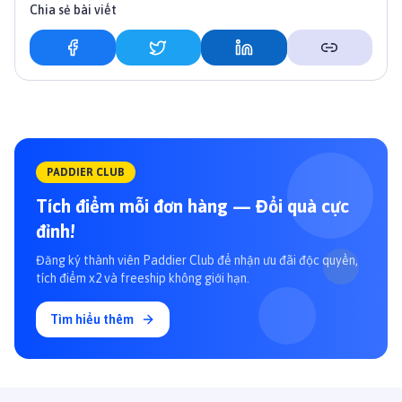
Chia sẻ bài viết
PADDIER CLUB
Tích điểm mỗi đơn hàng — Đổi quà cực
đỉnh!
Đăng ký thành viên Paddier Club để nhận ưu đãi độc quyền,
tích điểm x2 và freeship không giới hạn.
Tìm hiểu thêm