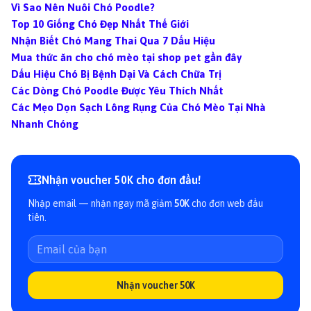
Vì Sao Nên Nuôi Chó Poodle?
Top 10 Giống Chó Đẹp Nhất Thế Giới
Nhận Biết Chó Mang Thai Qua 7 Dấu Hiệu
Mua thức ăn cho chó mèo tại shop pet gần đây
Dấu Hiệu Chó Bị Bệnh Dại Và Cách Chữa Trị
Các Dòng Chó Poodle Được Yêu Thích Nhất
Các Mẹo Dọn Sạch Lông Rụng Của Chó Mèo Tại Nhà
Nhanh Chóng
Nhận voucher 50K cho đơn đầu!
Nhập email — nhận ngay mã giảm
50K
cho đơn web đầu
tiên.
Nhận voucher 50K