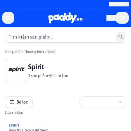
TP.HCM
Trang chủ
Thương hiệu
Spirit
Spirit
1
sản phẩm
·
Thái Lan
Bộ lọc
1
sản phẩm
Đã Bán Hết
SPIRIT
Viên Nhai Spirit Bổ Sung