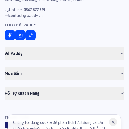
Hotline
:
0867 677 891
contact@paddy.vn
THEO DÕI PADDY
Về Paddy
Mua Sắm
Hỗ Trợ Khách Hàng
THANH TOÁN
Chúng tôi dùng cookie để phân tích lưu lượng và cải
VISA
ATM
J
C
B
thiện trải nghiệm của bạn trên Paddy. Bạn có thể tắt