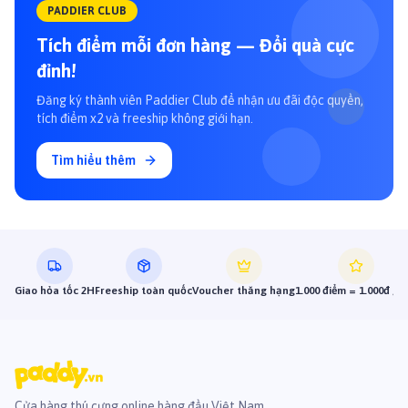
PADDIER CLUB
Tích điểm mỗi đơn hàng — Đổi quà cực
đỉnh!
Đăng ký thành viên Paddier Club để nhận ưu đãi độc quyền,
tích điểm x2 và freeship không giới hạn.
Tìm hiểu thêm
Giao hỏa tốc 2H
Freeship toàn quốc
Voucher thăng hạng
1.000 điểm = 1.000đ gi
Cửa hàng thú cưng online hàng đầu Việt Nam