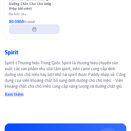
Dưỡng Chất Cho Chó 160g
(Hộp 160 viên)
Đã bán 1k+
80.000đ
99.000đ
Spirit
Spitit | Thương hiệu Trung Quốc Spirit là thương hiệu chuyên sản
xuất các sản phẩm như sữa tắm spirit, viên canxi cung cấp dinh
dưỡng cho chó mèo hay bột nhổ tai spirit được Paddy nhập về. Công
dụng của viên khoáng chất bổ sung dinh dưỡng cho chó mèo: - Viên
khoáng chất cho chó/mèo cung cấp năng lượng và dưỡng chất giúp
cho mèo hết biểu hiện mệt mỏi - Viên khoáng chất cho chó/mèo giúp
Xem thêm
phục hồi sau ốm nhanh hơn - Viên khoáng chất cho chó/mèo chậm
lớn phát triển tốt hơn - Viên khoáng chất cho c