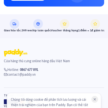
Giao hỏa tốc 2H
Freeship toàn quốc
Voucher thăng hạng
1 điểm = 1đ giảm trực 
Cửa hàng thú cưng online hàng đầu Việt Nam
Hotline
:
0867 677 891
contact@paddy.vn
THANH TOÁN
Chúng tôi dùng cookie để phân tích lưu lượng và cải
VISA
ATM
J
C
B
thiện trải nghiệm của bạn trên Paddy. Bạn có thể tắt
VẬN CHUYỂN