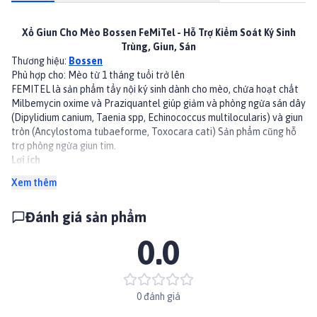
Xổ Giun Cho Mèo Bossen FeMiTel - Hỗ Trợ Kiểm Soát Ký Sinh
Trùng, Giun, Sán
Thương hiệu:
Bossen
Phù hợp cho: Mèo từ 1 tháng tuổi trở lên
FEMITEL là sản phẩm tẩy nội ký sinh dành cho mèo, chứa hoạt chất
Milbemycin oxime và Praziquantel giúp giảm và phòng ngừa sán dây
(Dipylidium canium, Taenia spp, Echinococcus multilocularis) và giun
tròn (Ancylostoma tubaeforme, Toxocara cati) Sản phẩm cũng hỗ
trợ phòng ngừa giun tim.
Lợi ích
Giảm và ngừa sán dây và giun tròn phổ biến ở mèo
Xem thêm
Hỗ trợ phòng ngừa giun tim
Thuốc dạng viên dễ sử dụng, uống liền sau khi ăn hoặc trộn chung với
Đánh giá sản phẩm
thức ăn
👉Xem thêm các sản phẩm khác tại
Paddy.vn
0.0
#xogiunmeo #chamsocsuckhoethucung #xogiun #Bossen
0 đánh giá