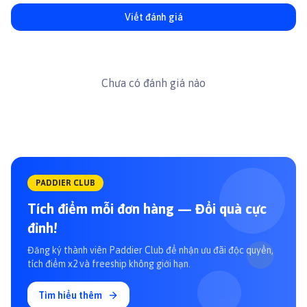
Viết đánh giá
Chưa có đánh giá nào
PADDIER CLUB
Tích điểm mỗi đơn hàng — Đổi quà cực
đỉnh!
Đăng ký thành viên Paddier Club để nhận ưu đãi độc quyền,
tích điểm x2 và freeship không giới hạn.
Tìm hiểu thêm