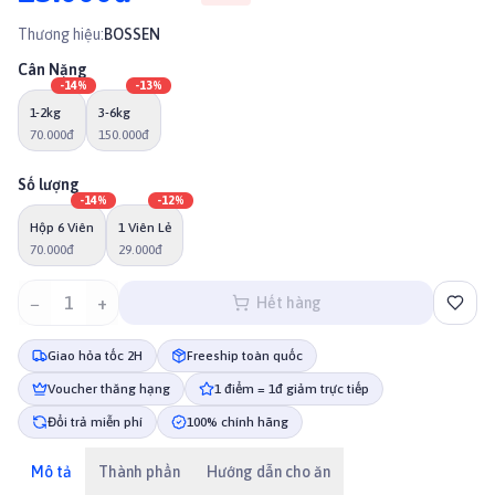
Thương hiệu:
BOSSEN
Cân Nặng
-
14
%
-
13
%
1-2kg
3-6kg
70.000đ
150.000đ
Số lượng
-
14
%
-
12
%
Hộp 6 Viên
1 Viên Lẻ
70.000đ
29.000đ
−
1
+
Hết hàng
Giao hỏa tốc 2H
Freeship toàn quốc
Voucher thăng hạng
1 điểm = 1đ giảm trực tiếp
Đổi trả miễn phí
100% chính hãng
Mô tả
Thành phần
Hướng dẫn cho ăn