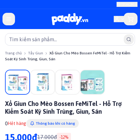
TP.HCM
Trang chủ
Tẩy Giun
Xổ Giun Cho Mèo Bossen FeMiTel - Hỗ Trợ Kiểm
Soát Ký Sinh Trùng, Giun, Sán
Giảm giá
+
1
Xổ Giun Cho Mèo Bossen FeMiTel - Hỗ Trợ
Kiểm Soát Ký Sinh Trùng, Giun, Sán
0
Hết hàng
Thông báo khi có hàng
15.000đ
17.000đ
-
12
%