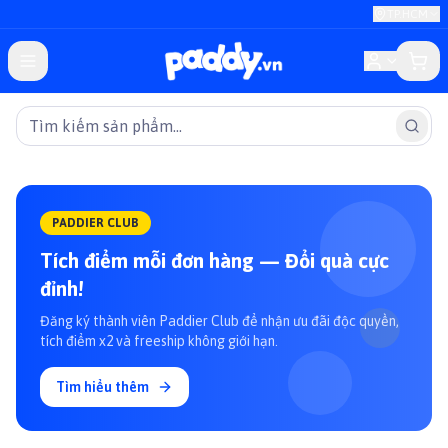
TP.HCM
PADDIER CLUB
Tích điểm mỗi đơn hàng — Đổi quà cực
đỉnh!
Đăng ký thành viên Paddier Club để nhận ưu đãi độc quyền,
tích điểm x2 và freeship không giới hạn.
Tìm hiểu thêm