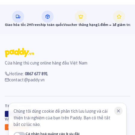
Giao hỏa tốc 2H
Freeship toàn quốc
Voucher thăng hạng
1 điểm = 1đ giảm trực 
Cửa hàng thú cưng online hàng đầu Việt Nam
Hotline
:
0867 677 891
contact@paddy.vn
THANH TOÁN
Chúng tôi dùng cookie để phân tích lưu lượng và cải
VISA
ATM
J
C
B
thiện trải nghiệm của bạn trên Paddy. Bạn có thể tắt
VẬN CHUYỂN
bất cứ lúc nào.
GHN
Ahamove
Cá nhân hoá quảng cáo & ưu đãi