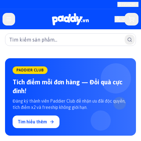
TP.HCM
PADDIER CLUB
Tích điểm mỗi đơn hàng — Đổi quà cực
đỉnh!
Đăng ký thành viên Paddier Club để nhận ưu đãi độc quyền,
tích điểm x2 và freeship không giới hạn.
Tìm hiểu thêm