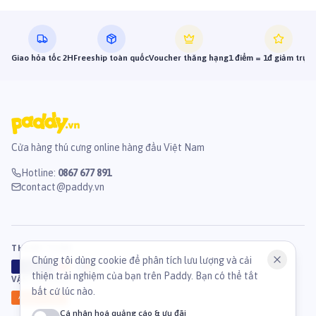
Giao hỏa tốc 2H
Freeship toàn quốc
Voucher thăng hạng
1 điểm = 1đ giảm trực 
Cửa hàng thú cưng online hàng đầu Việt Nam
Hotline
:
0867 677 891
contact@paddy.vn
THANH TOÁN
Chúng tôi dùng cookie để phân tích lưu lượng và cải
VISA
ATM
J
C
B
thiện trải nghiệm của bạn trên Paddy. Bạn có thể tắt
VẬN CHUYỂN
bất cứ lúc nào.
GHN
Ahamove
Cá nhân hoá quảng cáo & ưu đãi