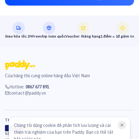
Giao hỏa tốc 2H
Freeship toàn quốc
Voucher thăng hạng
1 điểm = 1đ giảm trực 
Cửa hàng thú cưng online hàng đầu Việt Nam
Hotline
:
0867 677 891
contact@paddy.vn
THANH TOÁN
Chúng tôi dùng cookie để phân tích lưu lượng và cải
VISA
ATM
J
C
B
thiện trải nghiệm của bạn trên Paddy. Bạn có thể tắt
VẬN CHUYỂN