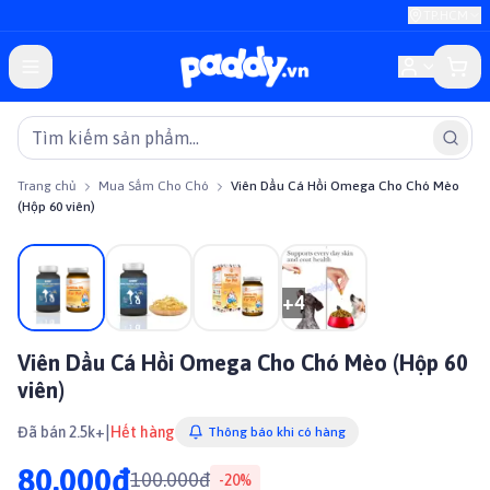
TP.HCM
Trang chủ
Mua Sắm Cho Chó
Viên Dầu Cá Hồi Omega Cho Chó Mèo
(Hộp 60 viên)
Giảm giá
+
4
Viên Dầu Cá Hồi Omega Cho Chó Mèo (Hộp 60
viên)
|
Đã bán 2.5k+
Hết hàng
Thông báo khi có hàng
80.000đ
100.000đ
-
20
%