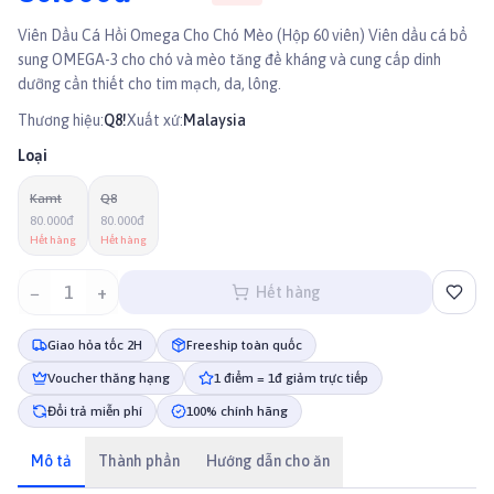
Viên Dầu Cá Hồi Omega Cho Chó Mèo (Hộp 60 viên) Viên dầu cá bổ
sung OMEGA-3 cho chó và mèo tăng đề kháng và cung cấp dinh
dưỡng cần thiết cho tim mạch, da, lông.
Thương hiệu:
Q8!
Xuất xứ:
Malaysia
Loại
Kamt
Q8
80.000đ
80.000đ
Hết hàng
Hết hàng
−
1
+
Hết hàng
Giao hỏa tốc 2H
Freeship toàn quốc
Voucher thăng hạng
1 điểm = 1đ giảm trực tiếp
Đổi trả miễn phí
100% chính hãng
Mô tả
Thành phần
Hướng dẫn cho ăn