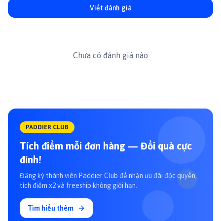
Viết đánh giá
Chưa có đánh giá nào
PADDIER CLUB
Tích điểm mỗi đơn hàng — Đổi quà cực
đỉnh!
Đăng ký thành viên Paddier Club để nhận ưu đãi độc quyền,
tích điểm x2 và freeship không giới hạn.
Tìm hiểu thêm