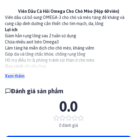
Viên Dầu Cá Hồi Omega Cho Chó Mèo (Hộp 60 viên)
Viên dầu cá bổ sung OMEGA-3 cho chó và mèo tăng đề kháng và
cung cấp dinh dưỡng cần thiết cho tim mạch, da, lông.
Lợi ích
Giảm hẳn rụng lông sau 2 tuần sử dụng
Chứa nhiều axit béo Omega3
Làm tăng hệ miễn dịch cho chó mèo, kháng viêm
Giúp da và lông chắc khỏe, chống rụng lông
Hỗ trợ điều trị & phòng tránh sỏi thận ở chó mèo
Quy cách
: 60 viên/hộp
Liều Lượng Khuyên Dùng
Xem thêm
Chó: 1-2 viên /10kg thể trọng/ngày
Mèo: 1 nửa viên/5kg thể trọng/ngày
Đánh giá sản phẩm
👉 Xem thêm sản phẩm khác tại
Paddy.vn
0.0
0 đánh giá