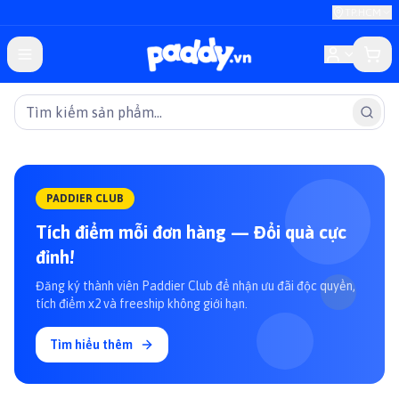
TP.HCM
PADDIER CLUB
Tích điểm mỗi đơn hàng — Đổi quà cực
đỉnh!
Đăng ký thành viên Paddier Club để nhận ưu đãi độc quyền,
tích điểm x2 và freeship không giới hạn.
Tìm hiểu thêm