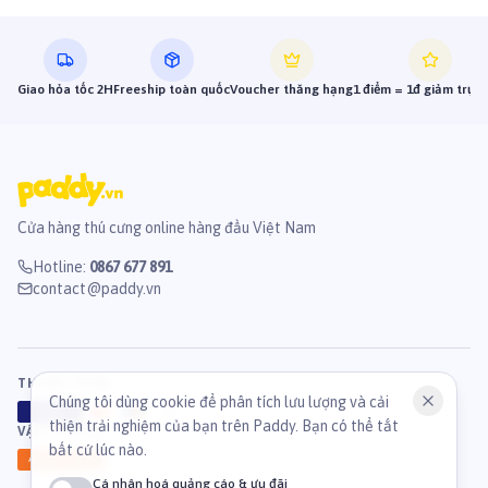
Giao hỏa tốc 2H
Freeship toàn quốc
Voucher thăng hạng
1 điểm = 1đ giảm trực 
Cửa hàng thú cưng online hàng đầu Việt Nam
Hotline
:
0867 677 891
contact@paddy.vn
THANH TOÁN
Chúng tôi dùng cookie để phân tích lưu lượng và cải
VISA
ATM
J
C
B
thiện trải nghiệm của bạn trên Paddy. Bạn có thể tắt
VẬN CHUYỂN
bất cứ lúc nào.
GHN
Ahamove
Cá nhân hoá quảng cáo & ưu đãi