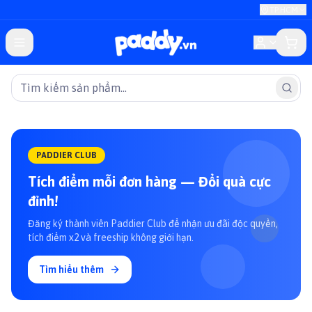
TP.HCM
PADDIER CLUB
Tích điểm mỗi đơn hàng — Đổi quà cực
đỉnh!
Đăng ký thành viên Paddier Club để nhận ưu đãi độc quyền,
tích điểm x2 và freeship không giới hạn.
Tìm hiểu thêm