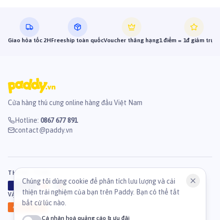
Giao hỏa tốc 2H
Freeship toàn quốc
Voucher thăng hạng
1 điểm = 1đ giảm trực 
Cửa hàng thú cưng online hàng đầu Việt Nam
Hotline
:
0867 677 891
contact@paddy.vn
THANH TOÁN
Chúng tôi dùng cookie để phân tích lưu lượng và cải
VISA
ATM
J
C
B
thiện trải nghiệm của bạn trên Paddy. Bạn có thể tắt
VẬN CHUYỂN
bất cứ lúc nào.
GHN
Ahamove
Cá nhân hoá quảng cáo & ưu đãi