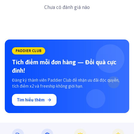
Chưa có đánh giá nào
PADDIER CLUB
Tích điểm mỗi đơn hàng — Đổi quà cực
đỉnh!
Đăng ký thành viên Paddier Club để nhận ưu đãi độc quyền,
tích điểm x2 và freeship không giới hạn.
Tìm hiểu thêm