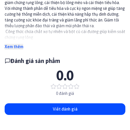
giảm chứng rụng lông, cải thiện bộ lông mèo và cải thiện tiêu hóa.
Với những thành phần dễ tiêu hóa và cực kỳ ngon miệng sẽ giúp tăng
cường hệ thống miễn dịch, cải thiện khả năng hấp thụ dinh dưỡng,
tăng cường sức khỏe đại tràng và giảm lãng phí thức ăn. Giảm tối
thiểu lượng phân đào thải và giảm mùi phân thải ra.
️ Công thức chứa chất xơ tự nhiên và bột củ cải đường giúp kiểm soát
chứng rụng lông.
️ Vitamin A và taurine cho đôi mắt tươi sáng, khỏe và thị lực tốt
Xem thêm
️ Chất chống oxy hóa quan trọng và giàu đạm chất lượng cao giúp pé
cưng hấp thụ tối đa dinh dưỡng từ các thực phẩm có ích, tránh lãng
Đánh giá sản phẩm
phí thức ăn.
️ Giúp mèo dễ dàng tiêu hóa.
0.0
Phù Hợp Cho:
️ Phù hợp cho mèo ở mọi giống loài và độ tuổi
️ Mèo mẹ mang bầu hoặc sau khi sinh
️ Mèo sống trong nhà
0 đánh giá
️ Mèo thả rông vận động nhiều
Viết đánh giá