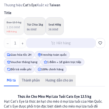
Thương hiệu:
Cat's Eye
Xuất xứ:
Taiwan
Title
Bao 13.5 kg
Túi Chia 1kg
Seal 400g
1.150.000đ
86.000đ
38.000đ
Hết hàng
−
1
+
Hết hàng
Giao hỏa tốc 2H
Freeship toàn quốc
Voucher thăng hạng
1 điểm = 1đ giảm trực tiếp
Đổi trả miễn phí
100% chính hãng
Mô tả
Thành phần
Hướng dẫn cho ăn
Thức Ăn Cho Mèo Mọi Lứa Tuổi Cats Eye 13.5 kg
Hạt Cat's Eye là thức ăn hạt cho mèo ở mọi lứa tuổi của Hàn Quốc.
Cat's Eye được phối trộn đặc biệt dành cho mèo mọi lứa tuổi để