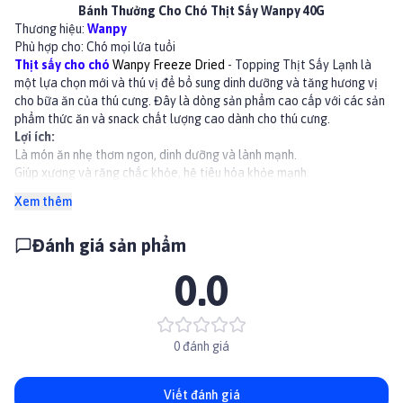
Bánh Thưởng Cho Chó Thịt Sấy Wanpy 40G
Thương hiệu:
Wanpy
Phù hợp cho: Chó mọi lứa tuổi
Thịt sấy cho chó
Wanpy Freeze Dried
- Topping Thịt Sấy Lạnh là
một lựa chọn mới và thú vị để bổ sung dinh dưỡng và tăng hương vị
cho bữa ăn của thú cưng. Đây là dòng sản phẩm cao cấp với các sản
phẩm thức ăn và snack chất lượng cao dành cho thú cưng.
Lợi ích:
Là món ăn nhẹ thơm ngon, dinh dưỡng và lành mạnh.
Giúp xương và răng chắc khỏe, hệ tiêu hóa khỏe mạnh.
Huấn luyện chó cưng, kích thích vị giác của chó.
Xem thêm
Thành phần dinh dưỡng
Gà, vịt, rau củ, trái cây
Đánh giá sản phẩm
Hướng dẫn sử dụng
Cho chó ăn trực tiếp.
0.0
Bạn có thể dùng snack cho chó để huấn luyện, khen thưởng, nuôi
dưỡng hoặc làm tráng miệng cho chú chó của bạn.
👉Xem thêm các sản phẩm khác tại
Paddy.vn
#snackcho #thucphamcho #snackthitchocho #wanpy #snackwanpy
0 đánh giá
#banhthuongcho #treatchocho #thucancho #
WanpyPremium
Viết đánh giá