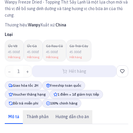
Wanpy Freeze Dried - Topping Thịt Sấy Lạnh là một lựa chọn mới và
thú vị để bổ sung dinh dưỡng và tăng hương vị cho bữa ăn của thú
cưng.
Thương hiệu:
Wanpy
Xuất xứ:
China
Loại
Ức Vịt
Ức Gà
Gà Rau Củ
Gà Trái Cây
45.000đ
45.000đ
45.000đ
45.000đ
Hết hàng
Hết hàng
Hết hàng
Hết hàng
−
1
+
Hết hàng
Giao hỏa tốc 2H
Freeship toàn quốc
Voucher thăng hạng
1 điểm = 1đ giảm trực tiếp
Đổi trả miễn phí
100% chính hãng
Mô tả
Thành phần
Hướng dẫn cho ăn