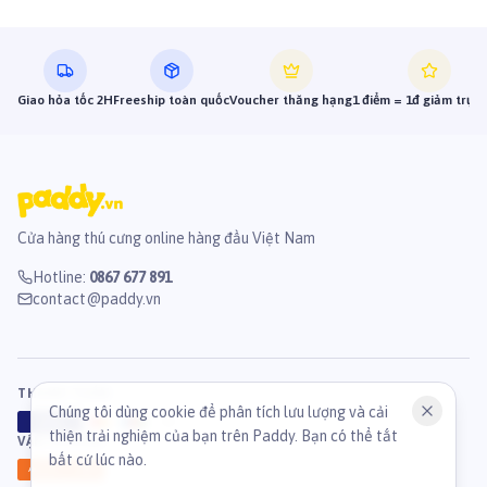
Giao hỏa tốc 2H
Freeship toàn quốc
Voucher thăng hạng
1 điểm = 1đ giảm trực 
Cửa hàng thú cưng online hàng đầu Việt Nam
Hotline
:
0867 677 891
contact@paddy.vn
THANH TOÁN
Chúng tôi dùng cookie để phân tích lưu lượng và cải
VISA
ATM
J
C
B
thiện trải nghiệm của bạn trên Paddy. Bạn có thể tắt
VẬN CHUYỂN
bất cứ lúc nào.
GHN
Ahamove