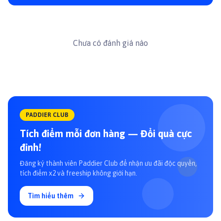
Chưa có đánh giá nào
PADDIER CLUB
Tích điểm mỗi đơn hàng — Đổi quà cực
đỉnh!
Đăng ký thành viên Paddier Club để nhận ưu đãi độc quyền,
tích điểm x2 và freeship không giới hạn.
Tìm hiểu thêm