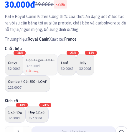
30.000đ
39.000đ
-
23
%
Pate Royal Canin Kitten Công thức của thức ăn dạng ướt được tạo
ra với sự cân bằng tối ưu giữa protein, chất béo và carbohydrate để
hỗ trợ sự ngon miệng, bổ sung dinh dưỡng.
Thương hiệu:
Royal Canin
Xuất xứ:
France
Chất liệu
-
18
%
-
23
%
-
11
%
Hộp 12 gói - LOAF
Gravy
Loaf
Jelly
379.000đ
32.000đ
30.000đ
32.000đ
Hết hàng
Combo 4 Gói 85G - LOAF
122.000đ
Kích cỡ
-
18
%
-
24
%
1 gói 85g
Hộp 12 gói
32.000đ
357.000đ