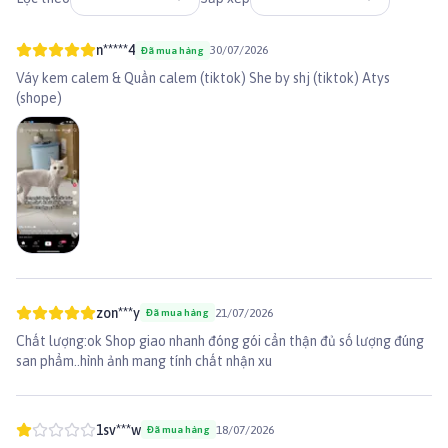
Không cho mèo ăn quá nhiều trong một lần.
Nên cho mèo ăn thức ăn chế biến riêng, không cho ăn thức ăn thừa
của người. Vì thức ăn của người có nhiều thành phần khiến mèo bị rối
n*****4
30/07/2026
Đã mua hàng
loạn tiêu hóa, ảnh hưởng đến sức khỏe của mèo.
Váy kem calem & Quần calem (tiktok) She by shj (tiktok) Atys
👉 Xem thêm sản phẩm khác tại
Paddy.vn
(shope)
royalcanininstinctive #royalcaninchomeo #pateroyalcanin
#thucanroyalcanin #Instinctive
#thucanmeo #thucanuotchomeo
#thucanmeocon #patechomeo #royalcaninkittenpate #royalcanin
#royalcaninkitten
zon***y
21/07/2026
Đã mua hàng
Chất lượng:ok Shop giao nhanh đóng gói cẩn thận đủ số lượng đúng
san phẩm..hình ảnh mang tính chất nhận xu
1sv***w
18/07/2026
Đã mua hàng