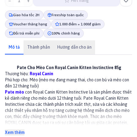
−
1
+
Hết hàng
Giao hỏa tốc 2H
Freeship toàn quốc
Voucher thăng hạng
1.000 điểm = 1.000đ giảm
Đổi trả miễn phí
100% chính hãng
Mô tả
Thành phần
Hướng dẫn cho ăn
Pate Cho Mèo Con Royal Canin Kitten Instinctive 85g
Thương hiệu:
Royal Canin
Phù hợp cho: Mèo (mèo mẹ đang mang thai, cho con bú và mèo con
đến 12 tháng tuổi)
Pate mèo
con Royal Canin Kitten Instinctive là sản phẩm được thiết
kế dành riêng cho mèo dưới 12 tháng tuổi. Pate Royal Canin Kitten
Instinctive chứa các thành phần trích xuất thịt, sữa và các khoáng
chất thiết yếu nhằm hỗ trợ tăng cường hệ thống miễn dịch cho mèo
con, thúc đẩy chúng trưởng thành khỏe mạnh. Thức ăn cho mèo
ROYAL CANIN được tạo ra với sự cân bằng tối ưu giữa các protein,
chất béo và carbohydrate để tăng sự ngon miệng, bổ sung dinh
Xem thêm
dưỡng hoàn hảo. Pate mèo này còn phù hợp với mèo mẹ đang mang