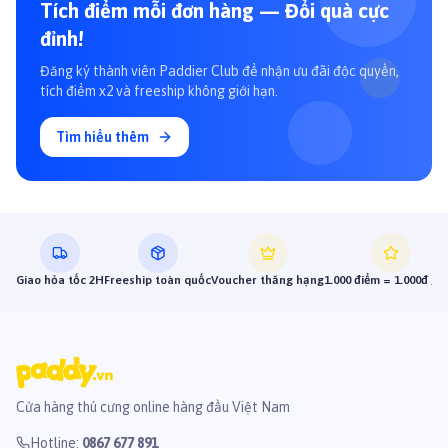
Tích điểm mỗi đơn hàng — Đổi quà cực
đỉnh!
Đăng ký thành viên Paddier Club để nhận ưu đãi độc quyền,
tích điểm x2 và freeship không giới hạn.
Tìm hiểu thêm
Giao hỏa tốc 2H
Freeship toàn quốc
Voucher thăng hạng
1.000 điểm = 1.000đ gi
Cửa hàng thú cưng online hàng đầu Việt Nam
Hotline
:
0867 677 891