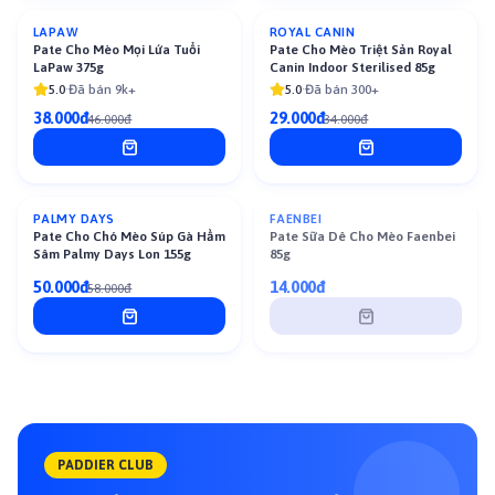
LAPAW
ROYAL CANIN
-
17
%
-
15
%
Pate Cho Mèo Mọi Lứa Tuổi
Pate Cho Mèo Triệt Sản Royal
LaPaw 375g
Canin Indoor Sterilised 85g
5.0
·
Đã bán 9k+
5.0
·
Đã bán 300+
38.000đ
29.000đ
46.000đ
34.000đ
Đã Bán Hết
PALMY DAYS
FAENBEI
-
14
%
Pate Cho Chó Mèo Súp Gà Hầm
Pate Sữa Dê Cho Mèo Faenbei
Sâm Palmy Days Lon 155g
85g
50.000đ
14.000đ
58.000đ
PADDIER CLUB