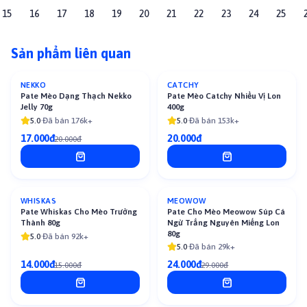
15
16
17
18
19
20
21
22
23
24
25
Sản phẩm liên quan
NEKKO
CATCHY
-
15
%
BÁN CHẠY
Pate Mèo Dạng Thạch Nekko
Pate Mèo Catchy Nhiều Vị Lon
Jelly 70g
400g
5.0
·
Đã bán 176k+
5.0
·
Đã bán 153k+
17.000đ
20.000đ
20.000đ
WHISKAS
MEOWOW
-
7
%
-
17
%
Pate Whiskas Cho Mèo Trưởng
Pate Cho Mèo Meowow Súp Cá
Thành 80g
Ngừ Trắng Nguyên Miếng Lon
80g
5.0
·
Đã bán 92k+
5.0
·
Đã bán 29k+
14.000đ
24.000đ
15.000đ
29.000đ