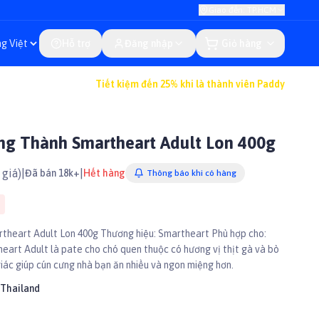
Giao đến: TP.HCM
Hỗ trợ
Đăng nhập
Giỏ hàng
Tiết kiệm đến 25% khi là thành viên Paddy
ng Thành Smartheart Adult Lon 400g
giá)
|
|
Đã bán 18k+
Hết hàng
Thông báo khi có hàng
heart Adult Lon 400g Thương hiệu: Smartheart Phù hợp cho:
heart Adult là pate cho chó quen thuộc có hương vị thịt gà và bò
giác giúp cún cưng nhà bạn ăn nhiều và ngon miệng hơn.
Thailand