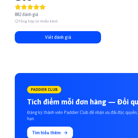
882 đánh giá
Tổng hợp từ nhiều kênh
Viết đánh giá
PADDIER CLUB
Tích điểm mỗi đơn hàng — Đổi qu
Đăng ký thành viên Paddier Club để nhận ưu đãi độc quyền, 
hạn.
Tìm hiểu thêm