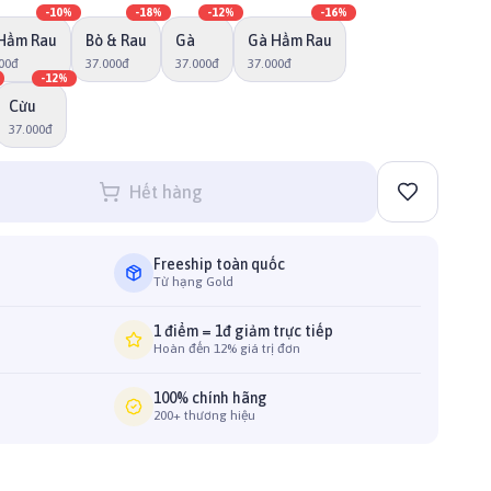
-
10
%
-
18
%
-
12
%
-
16
%
Hầm Rau
Bò & Rau
Gà
Gà Hầm Rau
00đ
37.000đ
37.000đ
37.000đ
-
12
%
Cừu
37.000đ
Hết hàng
Freeship toàn quốc
Từ hạng Gold
1 điểm = 1đ giảm trực tiếp
Hoàn đến 12% giá trị đơn
100% chính hãng
200+ thương hiệu