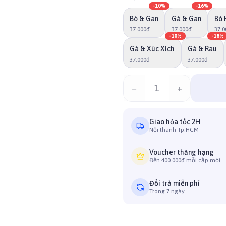
-
10
%
-
16
%
Bò & Gan
Gà & Gan
Bò 
37.000đ
37.000đ
37.0
-
10
%
-
18
%
Gà & Xúc Xích
Gà & Rau
37.000đ
37.000đ
−
1
+
Giao hỏa tốc 2H
Nội thành Tp.HCM
Voucher thăng hạng
Đến 400.000đ mỗi cấp mới
Đổi trả miễn phí
Trong 7 ngày