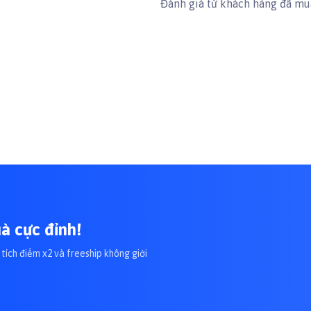
Đánh giá từ khách hàng đã m
à cực đỉnh!
tích điểm x2 và freeship không giới