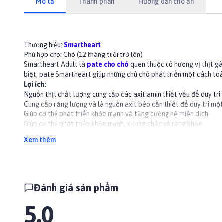
Mô tả
Thành phần
Hướng dẫn cho ăn
Thương hiệu:
Smartheart
Phù hợp cho: Chó (12 tháng tuổi trở lên)
Smartheart Adult là
pate cho chó
quen thuộc có hương vị thịt gà
biệt, pate
Smartheart
giúp những chú chó phát triển một cách to
Lợi ích:
Nguồn thịt chất lượng cung cấp các axit amin thiết yếu để duy trì
Cung cấp năng lượng và là nguồn axit béo cần thiết để duy trì m
Giúp cơ thể phát triển khỏe mạnh và tăng cường hệ miễn dịch.
Giúp cơ thể phát triển khỏe mạnh, xương chắc và răng khỏe.
Thành phần
Xem thêm
Gà/ Bò, Thân gà, Gan gà, Phụ phẩm từ bò, Phụ phẩm từ cừu, Đạm th
Hướng dẫn sử dụng
Có thể cho chó ăn trực tiếp hoặc trộn với hạt khô, l
ượng pate cho 
Không hâm pate dưới mọi hình thức
Không nên cho chó ăn quá nhiều pate
Đánh giá sản phẩm
👉Xem thêm các sản phẩm khác tại
Paddy.vn
#patesmartheart #patechocho #patechochocon #patehop #pa
5.0