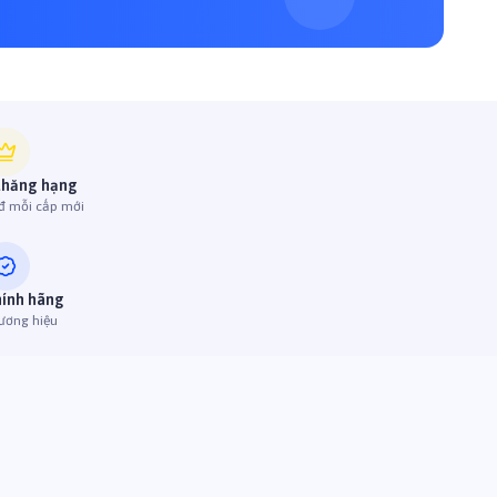
thăng hạng
đ mỗi cấp mới
hính hãng
ương hiệu