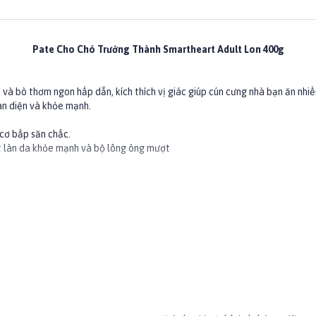
Pate Cho Chó Trưởng Thành Smartheart Adult Lon 400g
 và bò thơm ngon hấp dẫn, kích thích vị giác giúp cún cưng nhà bạn ăn nh
àn diện và khỏe mạnh.
 cơ bắp săn chắc.
ột làn da khỏe mạnh và bộ lông óng mượt
ực vật, Chất tạo đông, Tinh bột biến tính, Hương vị, Các vitamin & khoá
vào tùy thuộc vào khẩu vị của chó.
techo #doancho #doanchocho #patechochopoodle