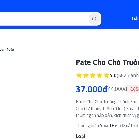
Lon 400g
Pate Cho Chó Trưở
5.0
(
882
đánh 
37.000đ
44.000đ
-
16
%
Pate Cho Chó Trưởng Thành Smart
Chó (12 tháng tuổi trở lên) Smart
thơm ngon hấp dẫn, kích thích vị 
Thương hiệu:
SmartHeart
Xuất xứ:
Loại