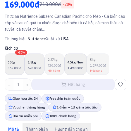
169.000đ
210.000đ
-
20
%
Thức ăn Nutrience Subzero Canadian Pacific cho Mèo - Cá biển cao
cấp và rau củ quả tự nhiên được chế biến từ cá hồi, cá minh thái, cá
tuyết, cá tuyết chấm...
Thương hiệu:
Nutrience
Xuất xứ:
USA
Kích cỡ
-
20
%
2.27kg
5kg
500g
1.8kg
4.5kg New
730.000đ
1.279.000đ
169.000đ
620.000đ
1.499.000đ
Hết hàng
Hết hàng
−
1
+
Hết hàng
Giao hỏa tốc 2H
Freeship toàn quốc
Voucher thăng hạng
1 điểm = 1đ giảm trực tiếp
Đổi trả miễn phí
100% chính hãng
Mô tả
Thành phần
Hướng dẫn cho ăn