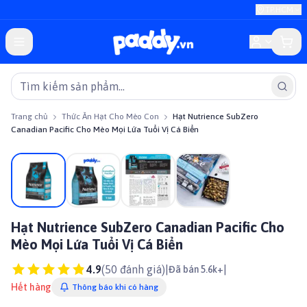
TP.HCM
Trang chủ
Thức Ăn Hạt Cho Mèo Con
Hạt Nutrience SubZero
Canadian Pacific Cho Mèo Mọi Lứa Tuổi Vị Cá Biển
Giảm giá
Hạt Nutrience SubZero Canadian Pacific Cho
Mèo Mọi Lứa Tuổi Vị Cá Biển
4.9
(
50
đánh giá)
|
|
Đã bán 5.6k+
Hết hàng
Thông báo khi có hàng