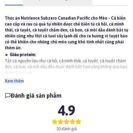
Thức ăn Nutrience Subzero Canadian Pacific cho Mèo - Cá biển
cao cấp và rau củ quả tự nhiên được chế biến từ cá hồi, cá minh
thái, cá tuyết, cá tuyết chấm đen, cá bơn, cá mòi dầu đánh bắt tự
nhiên cũng như thịt cá tươi sấy lạnh để cho ra hương vị tuyệt hảo
có thể khiến cho những chú mèo cưng khó tính nhất cũng phải
thèm ăn.
►
Gi
à
u protein:
Tất cả nguyên liệu như cá hồi, cá minh thái, cá tuyết, cá tuyết chấm
đen, cá bơn, cá mòi dầu đều được đánh bắt tươi sống không qua bảo
quản đông lạnh.
►
S
ả
n xu
ấ
t n
ộ
i
đị
a:
Xem thêm
Các công thức của chúng tôi tự hào vì được sản xuất tại Canada.
►
H
ạ
t th
ị
t s
ố
ng s
ấ
y l
ạ
nh bổ sung dưỡng chất:
Đánh giá sản phẩm
Thịt gà tươi được ngâm với vẹm xanh, gan cá tuyết Thái Bình Dương,
4.9
bí ngô và tảo bẹ Acadian, sau đó được sấy lạnh nhẹ nhàng để giữ
được vị ngon tự nhiên của nguyên liệu, mang đến hương vị hảo hạng
và tăng cường sức khỏe tối ưu.
►
Tr
á
i cây và rau củ tươi xanh:
50 đánh giá
Trái cây và rau củ quả tươi xanh có chứa hàm lượng rất cao các chất