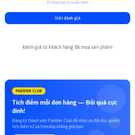
chống oxi hóa và đặc tính dinh dưỡng thực vật.
Tổng hợp từ nhiều kênh
►
D
ầ
u d
ừ
a & th
ự
c v
ậ
t:
Một hỗn hợp thực vật đặc biệt và dầu dừa được sử dụng để cung
Viết đánh giá
cấp nhiều lợi ích sức khỏe.
►
Nguồn axit béo Omega-3 từ biển:
Dầu cá hồi, dầu cá trích và gan cá tuyết được sử dụng như là nguồn
cung cấp chủ yếu DHA và EPA axit béo omega-3 để đảm bảo da
Đánh giá từ khách hàng đã mua sản phẩm
lông thú cưng luôn khỏe mạnh cũng như hỗ trợ và phát triển nhận
thức của trí não.
►
Dinh d
ưỡ
ng b
ổ
sung:
Chất xơ hòa tan và men vi sinh cung cấp prebiotics và probiotic giúp
cung cấp sự hấp thụ tốt hơn các chất dinh dưỡng và phát triển hệ
tiêu hóa khỏe mạnh hơn, trong khi hàm lượng glucosamine và
chondroitin cung cấp bảo vệ xương khớp sự linh động cho thú cưng
của bạn.
PADDIER CLUB
Tích điểm mỗi đơn hàng — Đổi quà cực
đỉnh!
Đăng ký thành viên Paddier Club để nhận ưu đãi độc quyền,
tích điểm x2 và freeship không giới hạn.