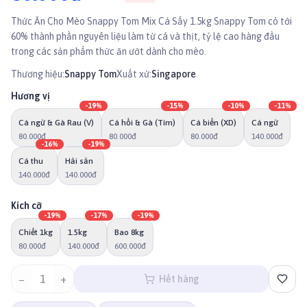
Thức Ăn Cho Mèo Snappy Tom Mix Cá Sấy 1.5kg Snappy Tom có tới
60% thành phần nguyên liệu làm từ cá và thịt, tỷ lệ cao hàng đầu
trong các sản phẩm thức ăn ướt dành cho mèo.
Thương hiệu:
Snappy Tom
Xuất xứ:
Singapore
Hương vị
-
19
%
-
15
%
-
10
%
-
11
%
Cá ngừ & Gà Rau (V)
Cá hồi & Gà (Tím)
Cá biển (XD)
Cá ngừ
80.000đ
80.000đ
80.000đ
140.000đ
-
16
%
-
19
%
Cá thu
Hải sản
140.000đ
140.000đ
Kích cỡ
-
19
%
-
17
%
-
19
%
Chiết 1kg
1.5kg
Bao 8kg
80.000đ
140.000đ
600.000đ
−
1
+
Hết hàng