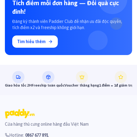
Tích điểm mỗi đơn hàng — Đổi quà cực
đỉnh!
Đăng ký thành viên Paddier Club để nhận ưu đãi độc quyền,
tích điểm x2 và freeship không giới hạn.
Tìm hiểu thêm
Giao hỏa tốc 2H
Freeship toàn quốc
Voucher thăng hạng
1 điểm = 1đ giảm trực 
Cửa hàng thú cưng online hàng đầu Việt Nam
Hotline
:
0867 677 891