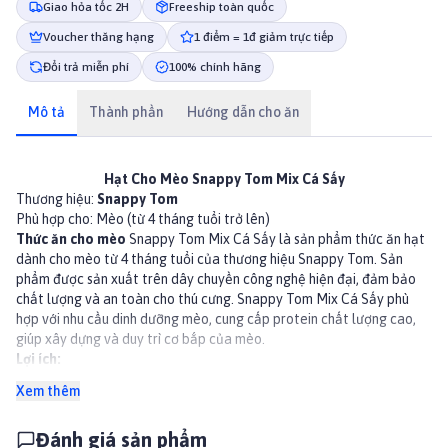
Giao hỏa tốc 2H
Freeship toàn quốc
Voucher thăng hạng
1 điểm = 1đ giảm trực tiếp
Đổi trả miễn phí
100% chính hãng
Mô tả
Thành phần
Hướng dẫn cho ăn
Hạt Cho Mèo Snappy Tom Mix Cá Sấy
Thương hiệu:
Snappy Tom
Phù hợp cho: Mèo (từ 4 tháng tuổi trở lên)
Thức ăn cho mèo
Snappy Tom Mix Cá Sấy là sản phẩm thức ăn hạt
dành cho mèo từ 4 tháng tuổi của thương hiệu Snappy Tom. Sản
phẩm được sản xuất trên dây chuyền công nghệ hiện đại, đảm bảo
chất lượng và an toàn cho thú cưng. Snappy Tom Mix Cá Sấy phù
hợp với nhu cầu dinh dưỡng mèo, cung cấp protein chất lượng cao,
giúp xây dựng và duy trì cơ bắp của mèo.
Lợi ích:
Cung cấp đầy đủ các chất dinh dưỡng cần thiết cho mèo trưởng
Xem thêm
thành.
Hỗ trợ tiêu hóa khỏe mạnh.
Đánh giá sản phẩm
Giảm mùi hôi của phân.