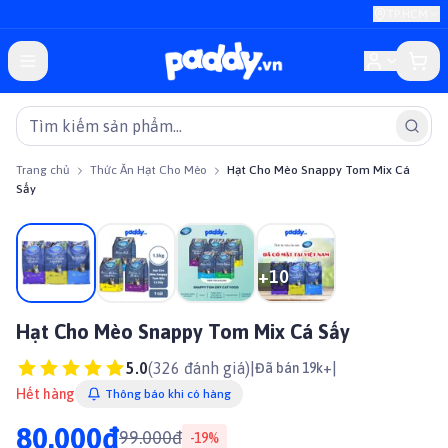
TP.HCM
Trang chủ
Thức Ăn Hạt Cho Mèo
Hạt Cho Mèo Snappy Tom Mix Cá
Sấy
Giảm giá
+
10
Hạt Cho Mèo Snappy Tom Mix Cá Sấy
5.0
(
326
đánh giá)
|
|
Đã bán 19k+
Hết hàng
Thông báo khi có hàng
80.000đ
99.000đ
-
19
%