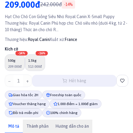
209.000đ
242.000đ
-
14
%
Hạt Cho Chó Con Giống Siêu Nhỏ Royal Canin X-Small Puppy
Thương hiệu: Royal Canin Phù hợp cho: Chó siêu nhỏ (dưới 4 kg, từ 2 -
10 tháng) Thức ăn cho chó R...
Thương hiệu:
Royal Canin
Xuất xứ:
France
Kích cỡ
-
14
%
-
16
%
500g
1.5kg
209.000đ
513.000đ
−
1
+
Hết hàng
Giao hỏa tốc 2H
Freeship toàn quốc
Voucher thăng hạng
1.000 điểm = 1.000đ giảm
Đổi trả miễn phí
100% chính hãng
Mô tả
Thành phần
Hướng dẫn cho ăn