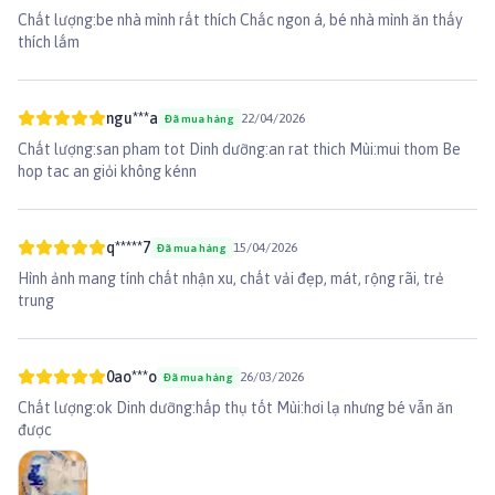
Chất lượng:be nhà mình rất thích Chắc ngon á, bé nhà mình ăn thấy
thích lắm
ngu***a
22/04/2026
Đã mua hàng
Chất lượng:san pham tot Dinh dưỡng:an rat thich Mùi:mui thom Be
hop tac an giỏi không kénn
q*****7
15/04/2026
Đã mua hàng
Hình ảnh mang tính chất nhận xu, chất vải đẹp, mát, rộng rãi, trẻ
trung
0ao***o
26/03/2026
Đã mua hàng
Chất lượng:ok Dinh dưỡng:hấp thụ tốt Mùi:hơi lạ nhưng bé vẫn ăn
được