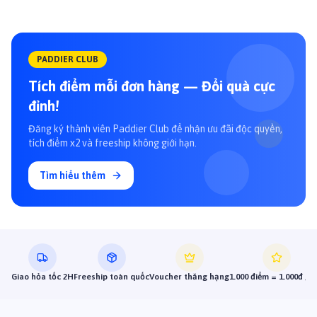
PADDIER CLUB
Tích điểm mỗi đơn hàng — Đổi quà cực
đỉnh!
Đăng ký thành viên Paddier Club để nhận ưu đãi độc quyền,
tích điểm x2 và freeship không giới hạn.
Tìm hiểu thêm
Giao hỏa tốc 2H
Freeship toàn quốc
Voucher thăng hạng
1.000 điểm = 1.000đ gi