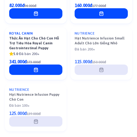
82.000đ
160.000đ
94.000đ
177.000đ
Đã Bán Hết
ROYAL CANIN
NUTRIENCE
-
9
%
Thức Ăn Hạt Cho Chó Con Hỗ
Hạt Nutrience Infusion Small
Trợ Tiêu Hóa Royal Canin
Adult Chó Lớn Giống Nhỏ
Gastrointestinal Puppy
Đã bán 200+
5.0
·
Đã bán 200+
341.000đ
115.000đ
373.000đ
150.000đ
Đã Bán Hết
NUTRIENCE
Hạt Nutrience Infusion Puppy
Chó Con
Đã bán 100+
125.000đ
139.000đ