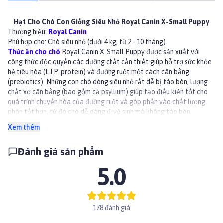
Hạt Cho Chó Con Giống Siêu Nhỏ Royal Canin X-Small Puppy
Thương hiệu:
Royal Canin
Phù hợp cho: Chó siêu nhỏ (dưới 4 kg, từ 2 - 10 tháng)
Thức ăn cho chó
Royal Canin X-Small Puppy được sản xuất với
công thức độc quyền các dưỡng chất cần thiết giúp hỗ trợ sức khỏe
hệ tiêu hóa (L.I.P. protein) và đường ruột một cách cân bằng
(prebiotics). Những con chó dòng siêu nhỏ rất dễ bị táo bón, lượng
chất xơ cân bằng (bao gồm cả psyllium) giúp tạo điều kiện tốt cho
quá trình chuyển hóa của đường ruột và góp phần vào chất lượng
phân tốt hơn, từ đó chó dễ dàng đi vệ sinh mà không táo bón.
Lợi ích:
Xem thêm
Đáp ứng nhu cầu bổ sung năng lượng rất cao của giống chó siêu nhỏ
trong giai đoạn tăng trưởng và giải quyết hành vi kén ăn của chúng.
Đánh giá sản phẩm
Giúp giảm thiểu sự hình thành cao răng
Giúp hỗ trợ đề kháng tự nhiên cho chó con, đặc biệt là nhờ hợp chất
5.0
chống oxy hóa và prebiotics
Thành phần
Thịt gà, gạo, mỡ gà, protein động vật thủy phân, lúa mạch, protein
thực vật thủy phân, dầu thực vật, bột củ cải đường, khoáng chất,
178 đánh giá
chất xơ thực vật, fructooligosaccharides (FOS), men bia, dầu cá,
vitamin.