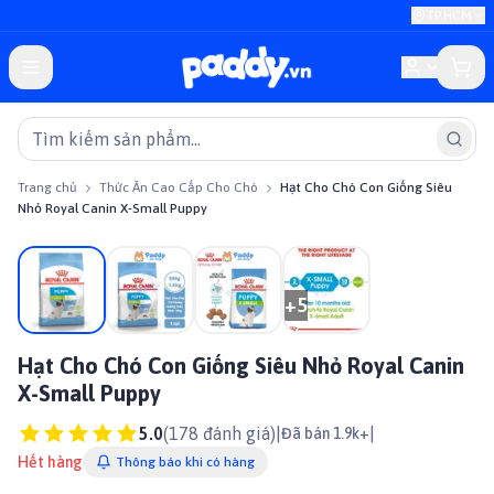
TP.HCM
Trang chủ
Thức Ăn Cao Cấp Cho Chó
Hạt Cho Chó Con Giống Siêu
Nhỏ Royal Canin X-Small Puppy
Giảm giá
+
5
Hạt Cho Chó Con Giống Siêu Nhỏ Royal Canin
X-Small Puppy
5.0
(
178
đánh giá)
|
|
Đã bán 1.9k+
Hết hàng
Thông báo khi có hàng