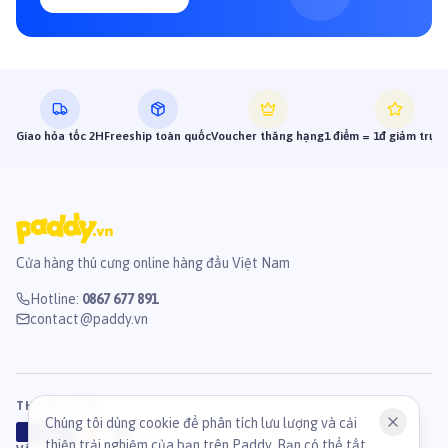
Giao hỏa tốc 2H
Freeship toàn quốc
Voucher thăng hạng
1 điểm = 1đ giảm trực 
Cửa hàng thú cưng online hàng đầu Việt Nam
Hotline
:
0867 677 891
contact@paddy.vn
THANH TOÁN
Chúng tôi dùng cookie để phân tích lưu lượng và cải
VISA
ATM
J
C
B
thiện trải nghiệm của bạn trên Paddy. Bạn có thể tắt