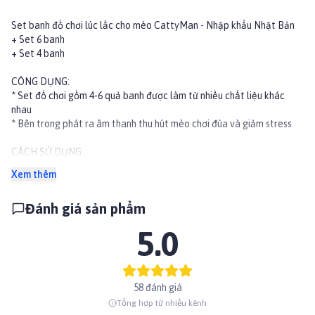
Set banh đồ chơi lúc lắc cho mèo CattyMan - Nhập khẩu Nhật Bản
+ Set 6 banh
+ Set 4 banh
CÔNG DỤNG:
* Set đồ chơi gồm 4-6 quả banh được làm từ nhiều chất liệu khác
nhau
* Bên trong phát ra âm thanh thu hút mèo chơi đùa và giảm stress
CÁCH SỬ DỤNG:
* Ném cho mèo chơi.
Xem thêm
* Kiểm tra trước khi cho mèo chơi.
Đánh giá sản phẩm
CHÚ Ý:
* Tránh xa tầm tay của trẻ em, nên có người lớn chơi cùng nếu có trẻ
5.0
nhỏ.
* Tránh tiếp xúc với lửa.
* Nếu mèo vô tình nuốt phải, hãy đưa mèo đến ngay bác sĩ thú y gần
nhất.
58 đánh giá
* Tránh không để bị ướt, vì có thể làm mất màu sản phẩm.
Tổng hợp từ nhiều kênh