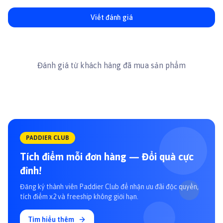
BẢO QUẢN:
* Dùng phải khô lau sạch nếu bị bẩn.
Viết đánh giá
* Không sử dụng nước nóng, thuốc tẩy, chất pha loãng xăng hoặc
cồn để tẩy rửa.
#dochoichomeo #dochoithucung #chamsocthucung
#phukienchomeo #petshop #paddypetshop
Đánh giá từ khách hàng đã mua sản phẩm
PADDIER CLUB
Tích điểm mỗi đơn hàng — Đổi quà cực
đỉnh!
Đăng ký thành viên Paddier Club để nhận ưu đãi độc quyền,
tích điểm x2 và freeship không giới hạn.
Tìm hiểu thêm