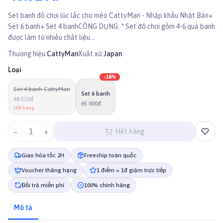
Set banh đồ chơi lúc lắc cho mèo CattyMan - Nhập khẩu Nhật Bản+
Set 6 banh+ Set 4 banhCÔNG DỤNG: * Set đồ chơi gồm 4-6 quả banh
được làm từ nhiều chất liệu...
Thương hiệu:
CattyMan
Xuất xứ:
Japan
Loại
-
18
%
Set 4 banh CattyMan
Set 6 banh
48.510đ
65.000đ
Hết hàng
−
1
+
Hết hàng
Giao hỏa tốc 2H
Freeship toàn quốc
Voucher thăng hạng
1 điểm = 1đ giảm trực tiếp
Đổi trả miễn phí
100% chính hãng
Mô tả