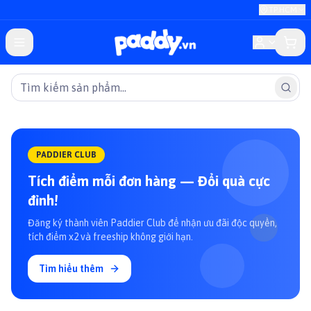
TP.HCM
PADDIER CLUB
Tích điểm mỗi đơn hàng — Đổi quà cực
đỉnh!
Đăng ký thành viên Paddier Club để nhận ưu đãi độc quyền,
tích điểm x2 và freeship không giới hạn.
Tìm hiểu thêm