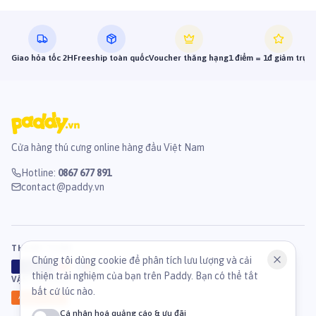
Giao hỏa tốc 2H
Freeship toàn quốc
Voucher thăng hạng
1 điểm = 1đ giảm trực 
Cửa hàng thú cưng online hàng đầu Việt Nam
Hotline
:
0867 677 891
contact@paddy.vn
THANH TOÁN
Chúng tôi dùng cookie để phân tích lưu lượng và cải
VISA
ATM
J
C
B
thiện trải nghiệm của bạn trên Paddy. Bạn có thể tắt
VẬN CHUYỂN
bất cứ lúc nào.
GHN
Ahamove
Cá nhân hoá quảng cáo & ưu đãi