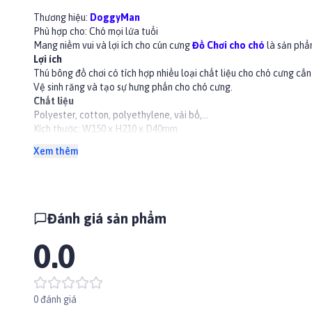
Thương hiệu:
DoggyMan
Phù hợp cho: Chó mọi lứa tuổi
Mang niềm vui và lợi ích cho cún cưng
Đồ Chơi cho chó
là sản phẩ
Lợi ích
Thú bông đồ chơi có tích hợp nhiều loại chất liệu cho chó cưng cắn
Vệ sinh răng và tạo sự hưng phấn cho chó cưng.
Chất liệu
Polyester, cotton, polyethylene, vải bố,...
Kích thước: W150 x H210 x D40mm
Trọng lượng: 30g
Xem thêm
Xuất xứ: Việt Nam
👉 Xem thêm sản phẩm khác tại
Paddy.vn
#dochoichocho #dochoicho #dogtoy #chamsoccho #phukiench
Đánh giá sản phẩm
0.0
0 đánh giá