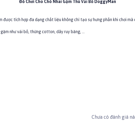
Đồ Chơi Cho Chó Nhai Gặm Thú Vải Bố DoggyMan
m được tích hợp đa dạng chất liệu không chỉ tạo sự hưng phấn khi chơi mà c
 gặm như vải bố, thừng cotton, dây ruy băng, ...
o #doggyman
Chưa có đánh giá n