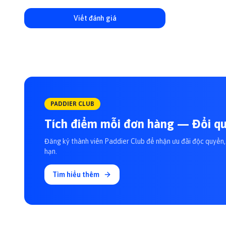
Viết đánh giá
PADDIER CLUB
Tích điểm mỗi đơn hàng — Đổi qu
Đăng ký thành viên Paddier Club để nhận ưu đãi độc quyền, 
hạn.
Tìm hiểu thêm