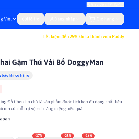
Giao đến: TP.HCM
Hỗ trợ
Đăng nhập
Giỏ hàng
Tiết kiệm đến 25% khi là thành viên Paddy
Nhai Gặm Thú Vải Bố DoggyMan
 báo khi có hàng
cưng Đồ Chơi cho chó là sản phẩm được tích hợp đa dạng chất liệu
ơi mà còn hỗ trợ vệ sinh răng miệng hiệu quả.
Japan
-
17
%
-
23
%
-
16
%