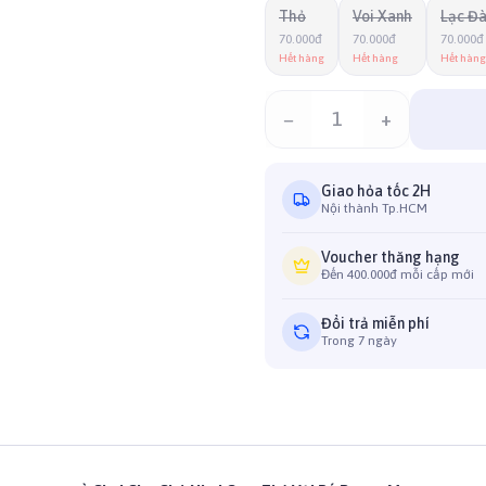
Thỏ
Voi Xanh
Lạc Đ
70.000đ
70.000đ
70.000đ
Hết hàng
Hết hàng
Hết hàng
−
1
+
Giao hỏa tốc 2H
Nội thành Tp.HCM
Voucher thăng hạng
Đến 400.000đ mỗi cấp mới
Đổi trả miễn phí
Trong 7 ngày