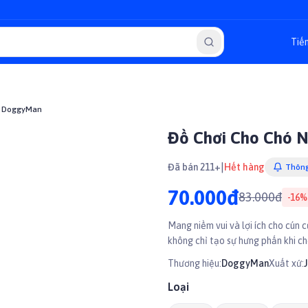
ố DoggyMan
Đồ Chơi Cho Chó 
|
Đã bán 211+
Hết hàng
Thông
70.000đ
83.000đ
-
16
%
Mang niềm vui và lợi ích cho cún 
không chỉ tạo sự hưng phấn khi ch
Thương hiệu:
DoggyMan
Xuất xứ:
Loại