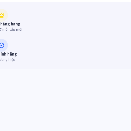
thăng hạng
đ mỗi cấp mới
hính hãng
ương hiệu