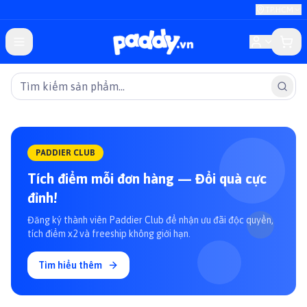
TP.HCM
PADDIER CLUB
Tích điểm mỗi đơn hàng — Đổi quà cực
đỉnh!
Đăng ký thành viên Paddier Club để nhận ưu đãi độc quyền,
tích điểm x2 và freeship không giới hạn.
Tìm hiểu thêm