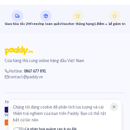
Giao hỏa tốc 2H
Freeship toàn quốc
Voucher thăng hạng
1 điểm = 1đ giảm trực 
Cửa hàng thú cưng online hàng đầu Việt Nam
Hotline
:
0867 677 891
contact@paddy.vn
THANH TOÁN
Chúng tôi dùng cookie để phân tích lưu lượng và cải
VISA
ATM
J
C
B
thiện trải nghiệm của bạn trên Paddy. Bạn có thể tắt
VẬN CHUYỂN
bất cứ lúc nào.
GHN
Ahamove
Cá nhân hoá quảng cáo & ưu đãi