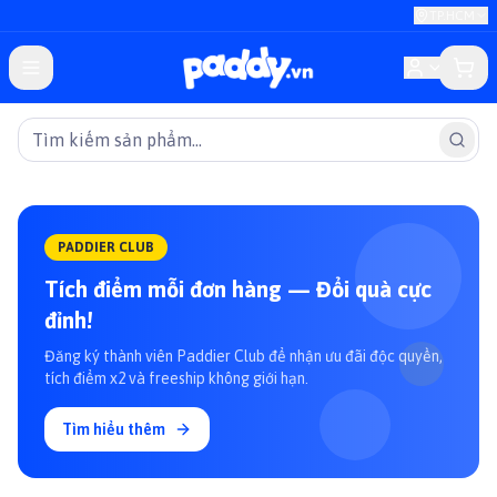
TP.HCM
PADDIER CLUB
Tích điểm mỗi đơn hàng — Đổi quà cực
đỉnh!
Đăng ký thành viên Paddier Club để nhận ưu đãi độc quyền,
tích điểm x2 và freeship không giới hạn.
Tìm hiểu thêm