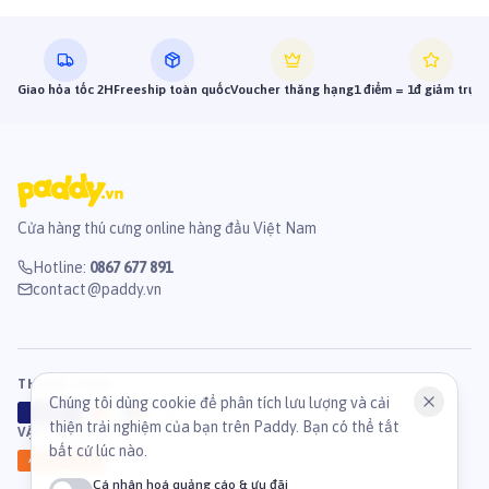
Giao hỏa tốc 2H
Freeship toàn quốc
Voucher thăng hạng
1 điểm = 1đ giảm trực 
Cửa hàng thú cưng online hàng đầu Việt Nam
Hotline
:
0867 677 891
contact@paddy.vn
THANH TOÁN
Chúng tôi dùng cookie để phân tích lưu lượng và cải
VISA
ATM
J
C
B
thiện trải nghiệm của bạn trên Paddy. Bạn có thể tắt
VẬN CHUYỂN
bất cứ lúc nào.
GHN
Ahamove
Cá nhân hoá quảng cáo & ưu đãi