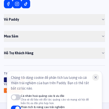
Về Paddy
Mua Sắm
Hỗ Trợ Khách Hàng
THANH TOÁN
Chúng tôi dùng cookie để phân tích lưu lượng và cải
VISA
ATM
J
C
B
thiện trải nghiệm của bạn trên Paddy. Bạn có thể tắt
VẬN CHUYỂN
bất cứ lúc nào.
GHN
Ahamove
Cá nhân hoá quảng cáo & ưu đãi
Chia sẻ dữ liệu với đối tác quảng cáo và mạng xã hội để
hiển thị ưu đãi phù hợp hơn.
Phân tích & nâng cao trải nghiệm
© 2026 Công Ty Cổ Phần TM & DV Paddy. MST: 0316459054.