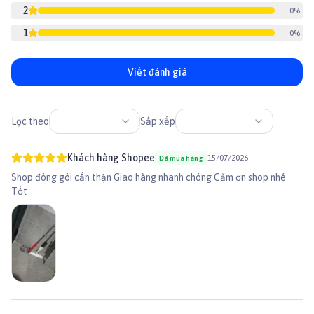
thưởng cho bé khi bé ngoan hoặc tham gia huấn luyện tốt
2
0
%
► Lưu Ý: Không dùng thay thế cho thức ăn hàng ngày. Luôn giám sát
khi cho thú cưng ăn các sản phẩm gặm.
1
0
%
Viết đánh giá
Lọc theo
Sắp xếp
Khách hàng Shopee
15/07/2026
Đã mua hàng
Shop đóng gói cẩn thận Giao hàng nhanh chóng Cảm ơn shop nhé
Tốt