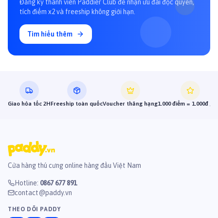
Đăng ký thành viên Paddier Club để nhận ưu đãi độc quyền,
tích điểm x2 và freeship không giới hạn.
Tìm hiểu thêm
Giao hỏa tốc 2H
Freeship toàn quốc
Voucher thăng hạng
1.000 điểm = 1.000đ gi
Cửa hàng thú cưng online hàng đầu Việt Nam
Hotline
:
0867 677 891
contact@paddy.vn
THEO DÕI PADDY