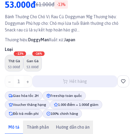
53.000đ
61.000đ
-
13
%
Bánh Thưởng Cho Chó Vị Rau Củ Doggyman 90g Thương hiệu:
Doggyman Phù hợp cho: Chó mọi lứa tuổi Bánh thưởng cho chó
Snack rau củ là sự kết hợp hoàn hảo giữ...
Thương hiệu:
DoggyMan
Xuất xứ:
Japan
Loại
-
13
%
-
16
%
Thịt Gà
Gan Gà
53.000đ
53.000đ
−
1
+
Hết hàng
Giao hỏa tốc 2H
Freeship toàn quốc
Voucher thăng hạng
1.000 điểm = 1.000đ giảm
Đổi trả miễn phí
100% chính hãng
Mô tả
Thành phần
Hướng dẫn cho ăn