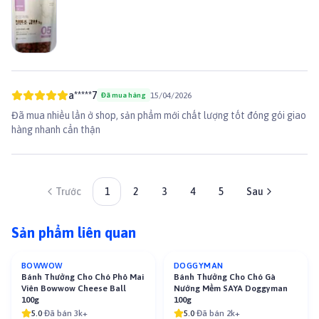
a*****7
15/04/2026
Đã mua hàng
Đã mua nhiều lần ở shop, sản phẩm mới chất lượng tốt đóng gói giao
hàng nhanh cẩn thận
Trước
1
2
3
4
5
Sau
Sản phẩm liên quan
BOWWOW
DOGGYMAN
-
10
%
Bánh Thưởng Cho Chó Phô Mai
Bánh Thưởng Cho Chó Gà
Viên Bowwow Cheese Ball
Nướng Mềm SAYA Doggyman
100g
100g
5.0
·
Đã bán 3k+
5.0
·
Đã bán 2k+