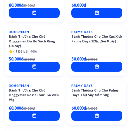
80.000đ
60.000đ
89.000đ
DOGGYMAN
PALMY DAYS
-
19
%
-
14
%
Bánh Thưởng Cho Chó
Bánh Thưởng Cho Chó Xúc Xích
Doggyman Da Bò Sạch Răng
Palmy Days 120g (Gói 8 cây)
(14 cây)
4.9
·
Đã bán 400+
50.000đ
50.000đ
62.000đ
58.000đ
DOGGYMAN
PALMY DAYS
-
13
%
-
13
%
Bánh Thưởng Cho Chó
Bánh Thưởng Cho Chó Palmy
Doggyman Restaurant Gà Viên
Days Thịt Sấy Mềm 90g
95g
60.000đ
60.000đ
69.000đ
69.000đ