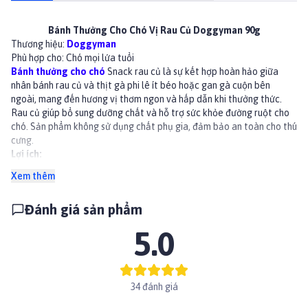
Bánh Thưởng Cho Chó Vị Rau Củ Doggyman 90g
Thương hiệu:
Doggyman
Phù hợp cho: Chó mọi lứa tuổi
Bánh thưởng cho chó
Snack rau củ là sự kết hợp hoàn hảo giữa
nhân bánh rau củ và thịt gà phi lê ít béo hoặc gan gà cuộn bên
ngoài, mang đến hương vị thơm ngon và hấp dẫn khi thưởng thức.
Rau củ giúp bổ sung dưỡng chất và hỗ trợ sức khỏe đường ruột cho
chó. Sản phẩm không sử dụng chất phụ gia, đảm bảo an toàn cho thú
cưng.
Lợi ích:
Hỗ trợ sức khoẻ cung cấp đầy đủ dưỡng chất cho thú cưng
Xem thêm
Rau củ giúp bổ sung chất xơ, hỗ trợ tiêu hóa và duy trì sức khỏe
đường ruột.
Đánh giá sản phẩm
Sự kết hợp giữa rau củ và thịt tạo nên hương vị hấp dẫn, khiến chó
thích thú khi thưởng thức.
5.0
Không sử dụng chất phụ gia, đảm bảo an toàn và lành mạnh cho sức
khỏe của chó.
Thành phần
Thịt (thịt gà, ức gà, gan gà, da bò), bột mì, tinh bột, cà rốt, cải bó
34 đánh giá
xôi, chlorella, chiết xuất sụn (bao gồm chondroitin), glycerin,
sorbitol, khoáng (canxi), bột nở, phốt phát, chất tạo màu (men gạo