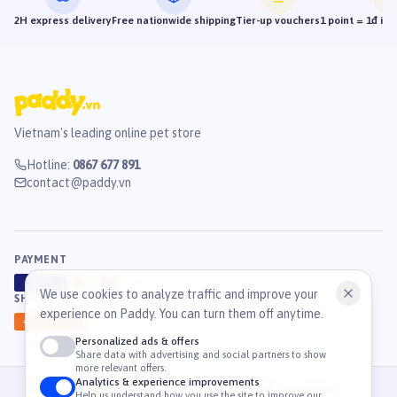
2H express delivery
Free nationwide shipping
Tier-up vouchers
1 point = 1đ in
Vietnam's leading online pet store
Hotline
:
0867 677 891
contact@paddy.vn
PAYMENT
VISA
ATM
J
C
B
We use cookies to analyze traffic and improve your
SHIPPING
experience on Paddy. You can turn them off anytime.
GHN
Ahamove
Personalized ads & offers
Share data with advertising and social partners to show
more relevant offers.
Analytics & experience improvements
© 2026 Công Ty Cổ Phần TM & DV Paddy. MST: 0316459054.
Help us understand how you use the site to improve our