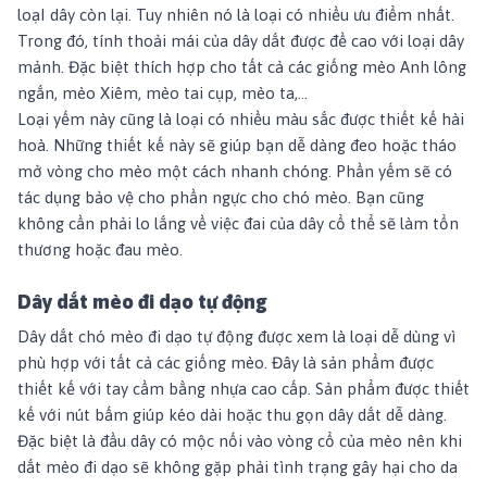
loạI dây còn lại. Tuy nhiên nó là loại có nhiều ưu điểm nhất.
Trong đó, tính thoải mái của dây dắt được đề cao với loại dây
mảnh. Đặc biệt thích hợp cho tất cả các giống mèo Anh lông
ngắn, mèo Xiêm, mèo tai cụp, mèo ta,...
Loại yếm này cũng là loại có nhiều màu sắc được thiết kế hài
hoà. Những thiết kế này sẽ giúp bạn dễ dàng đeo hoặc tháo
mở vòng cho mèo một cách nhanh chóng. Phần yếm sẽ có
tác dụng bảo vệ cho phần ngực cho chó mèo. Bạn cũng
không cần phải lo lắng về việc đai của dây cổ thể sẽ làm tổn
thương hoặc đau mèo.
Dây dắt mèo đi dạo tự động
Dây dắt chó mèo đi dạo tự động được xem là loại dễ dùng vì
phù hợp với tất cả các giống mèo. Đây là sản phẩm được
thiết kế với tay cầm bằng nhựa cao cấp. Sản phẩm được thiết
kế với nút bấm giúp kéo dài hoặc thu gọn dây dắt dễ dàng.
Đặc biệt là đầu dây có mộc nối vào vòng cổ của mèo nên khi
dắt mèo đi dạo sẽ không gặp phải tình trạng gây hại cho da