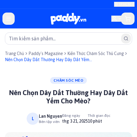
TP.HCM
Trang Chủ
Paddy's Magazine
Kiến Thức Chăm Sóc Thú Cưng
Nên Chọn Dây Dắt Thường Hay Dây Dắt Yếm
Cho Mèo?
CHĂM SÓC MÈO
Nên Chọn Dây Dắt Thường Hay Dây Dắt
Yếm Cho Mèo?
Đăng ngày
Thời gian đọc
Lan Nguyen
L
thg 3 21, 2025
10 phút
Biên tập viên