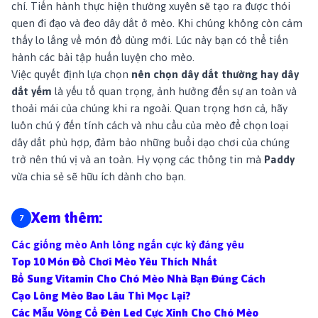
chí. Tiến hành thực hiện thường xuyên sẽ tạo ra được thói
quen đi đạo và đeo dây dắt ở mèo. Khi chúng không còn cảm
thấy lo lắng về món đồ dùng mới. Lúc này bạn có thể tiến
hành các bài tập huấn luyện cho mèo.
Việc quyết định lựa chọn
nên chọn dây dắt thường hay dây
dắt yếm
là yếu tố quan trọng, ảnh hưởng đến sự an toàn và
thoải mái của chúng khi ra ngoài. Quan trọng hơn cả, hãy
luôn chú ý đến tính cách và nhu cầu của mèo để chọn loại
dây dắt phù hợp, đảm bảo những buổi dạo chơi của chúng
trở nên thú vị và an toàn. Hy vọng các thông tin mà
Paddy
vừa chia sẻ sẽ hữu ích dành cho bạn.
Xem thêm:
Các giống mèo Anh lông ngắn cực kỳ đáng yêu
Top 10 Món Đồ Chơi Mèo Yêu Thích Nhất
Bổ Sung Vitamin Cho Chó Mèo Nhà Bạn Đúng Cách
Cạo Lông Mèo Bao Lâu Thì Mọc Lại?
Các Mẫu Vòng Cổ Đèn Led Cực Xinh Cho Chó Mèo