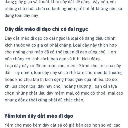
dàng giãy giụa và thoát khỏi dây dắt dễ dàng. Vậy nên, với
những chủ nuôi chưa có kinh nghiệm, tốt nhất không nên sử
dụng loại dây này.
Dây dắt mèo đi dạo chỉ có đai ngực
Dây dắt mèo đi dạo có đai ngực là loại dễ dàng điều chỉnh
kích thước và có giá cả phải chăng. Loại dây này thích hợp
cho những chú mèo đã có thói quen đi dạo cùng chủ. Hơn
nữa chúng có tính cách bạo dạn và ít bị kích động.
Loại dây này có độ an toàn cao, mèo sẽ khó chui lọt qua dây
dắt. Tuy nhiên, loại dây này sẽ có thể làm cho mèo bị thương
hoặc khó chịu khi bị kích động hoặc giãy dụa nhiều. Do đó,
khi lựa chọn loại dây này cho "hoàng thượng", bạn cần lựa
chọn những chất liệu dây mềm mại, có mức độ thoải mái cao
nhưng đồng thời cũng phải đủ chắc chắn.
Yếm kèm dây dắt mèo đi dạo
Yếm cho mèo kèm dây dắt sẽ có giá bán cao hơn so với các