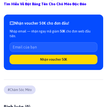
Tìm Hiểu Về Đặt Bảng Tên Cho Chó Mèo Độc Đáo
Nhận voucher 50K cho đơn đầu!
Nhập email — nhận ngay mã giảm
50K
cho đơn web đầu
tiên.
Nhận voucher 50K
#
Chăm Sóc Mèo
Bình luận (
0
)