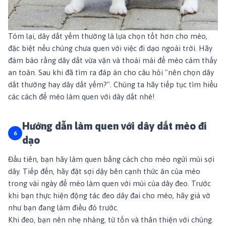
Tóm lại, dây dắt yếm thường là lựa chọn tốt hơn cho mèo,
đặc biệt nếu chúng chưa quen với việc đi dạo ngoài trời. Hãy
đảm bảo rằng dây dắt vừa vặn và thoải mái để mèo cảm thấy
an toàn. Sau khi đã tìm ra đáp án cho câu hỏi "nên chọn dây
dắt thường hay dây dắt yếm?". Chúng ta hãy tiếp tục tìm hiểu
các cách để mèo làm quen với dây dắt nhé!
Hướng dẫn làm quen với dây dắt mèo đi
dạo
Đầu tiên, bạn hãy làm quen bằng cách cho mèo ngửi mùi sợi
dây. Tiếp đến, hãy đặt sợi dậy bên cạnh thức ăn của mèo
trong vài ngày để mèo làm quen với mùi của dây đeo. Trước
khi bạn thực hiện động tác đeo dây đai cho mèo, hãy giả vờ
như bạn đang làm điều đó trước.
Khi đeo, bạn nên nhẹ nhàng, từ tốn và thân thiện với chúng.