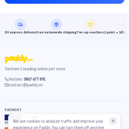
2H express delivery
Free nationwide shipping
Tier-up vouchers
1 point = 1đ in
Vietnam's leading online pet store
Hotline
:
0867 677 891
contact@paddy.vn
PAYMENT
VISA
ATM
J
C
B
We use cookies to analyze traffic and improve your
SHIPPING
experience on Paddy. You can turn them off anytime.