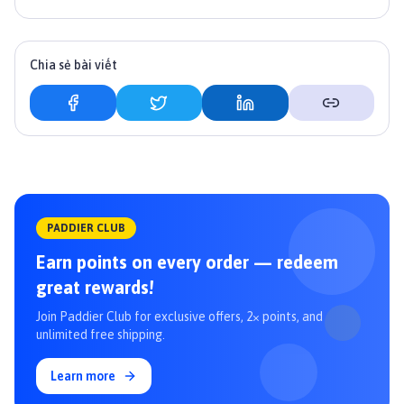
Chia sẻ bài viết
PADDIER CLUB
Earn points on every order — redeem
great rewards!
Join Paddier Club for exclusive offers, 2× points, and
unlimited free shipping.
Learn more