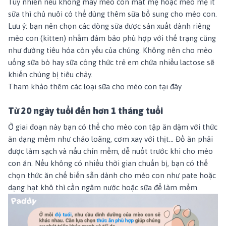
Tuy nhiên nếu không may mèo con mất mẹ hoặc mèo mẹ ít
sữa thì chủ nuôi có thể dùng thêm sữa bổ sung cho mèo con.
Lưu ý:
bạn nên chọn các dòng sữa được sản xuất dành riêng
mèo con (kitten) nhằm đảm bảo phù hợp với thể trạng cũng
như đường tiêu hóa còn yếu của chúng. Không nên cho mèo
uống sữa bò hay sữa công thức trẻ em chứa nhiều lactose sẽ
khiến chúng bị tiêu chảy.
Tham khảo thêm các loại sữa cho mèo con tại đây
Từ 20 ngày tuổi đến hơn 1 tháng tuổi
Ở giai đoạn này bạn có thể cho mèo con tập ăn dặm với thức
ăn dạng mềm như cháo loãng, cơm xay với thịt… Đồ ăn phải
được làm sạch và nấu chín mềm, dễ nuốt trước khi cho mèo
con ăn. Nếu không có nhiều thời gian chuẩn bị, bạn có thể
chọn thức ăn chế biến sẵn dành cho mèo con như pate hoặc
dạng hạt khô thì cần ngâm nước hoặc sữa để làm mềm.