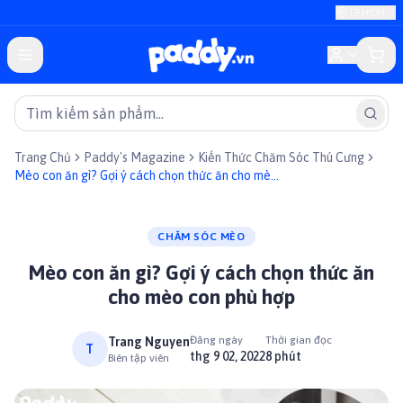
TP.HCM
Trang Chủ
Paddy's Magazine
Kiến Thức Chăm Sóc Thú Cưng
Mèo con ăn gì? Gợi ý cách chọn thức ăn cho mèo
con phù hợp
CHĂM SÓC MÈO
Mèo con ăn gì? Gợi ý cách chọn thức ăn
cho mèo con phù hợp
Đăng ngày
Thời gian đọc
Trang Nguyen
T
thg 9 02, 2022
8 phút
Biên tập viên