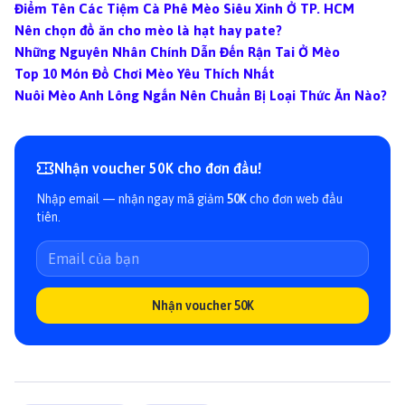
Điểm Tên Các Tiệm Cà Phê Mèo Siêu Xinh Ở TP. HCM
Nên chọn đồ ăn cho mèo là hạt hay pate?
Những Nguyên Nhân Chính Dẫn Đến Rận Tai Ở Mèo
Top 10 Món Đồ Chơi Mèo Yêu Thích Nhất
Nuôi Mèo Anh Lông Ngắn Nên Chuẩn Bị Loại Thức Ăn Nào?
Nhận voucher 50K cho đơn đầu!
Nhập email — nhận ngay mã giảm
50K
cho đơn web đầu
tiên.
Nhận voucher 50K