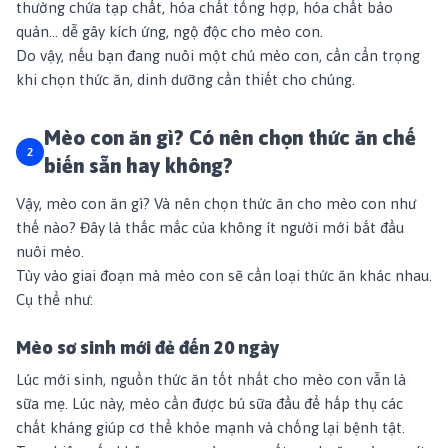
thường chứa tạp chất, hóa chất tổng hợp, hóa chất bảo
quản… dễ gây kích ứng, ngộ độc cho mèo con.
Do vậy, nếu bạn đang nuôi một chú mèo con, cần cẩn trọng
khi chọn thức ăn, dinh dưỡng cần thiết cho chúng.
Mèo con ăn gì? Có nên chọn thức ăn chế
biến sẵn hay không?
Vậy, mèo con ăn gì? Và nên chọn thức ăn cho mèo con như
thế nào?
Đây là thắc mắc của không ít người mới bắt đầu
nuôi mèo.
Tùy vào giai đoạn mà mèo con sẽ cần loại thức ăn khác nhau.
Cụ thể như:
Mèo sơ sinh mới đẻ đến 20 ngày
Lúc mới sinh, nguồn thức ăn tốt nhất cho mèo con vẫn là
sữa mẹ. Lúc này, mèo cần được bú sữa đầu để hấp thụ các
chất kháng giúp cơ thể khỏe mạnh và chống lại bệnh tật.