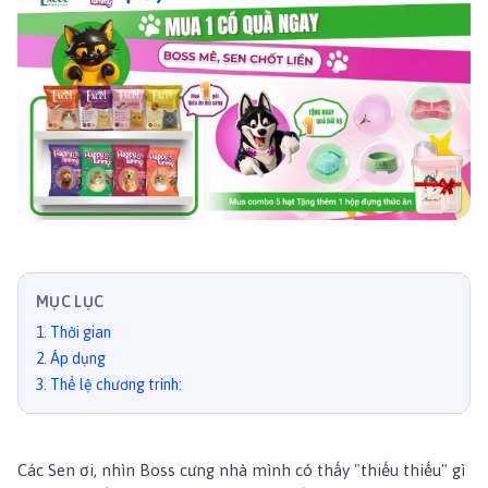
MỤC LỤC
1
.
Thời gian
2
.
Áp dụng
3
.
Thể lệ chương trình:
Các Sen ơi, nhìn Boss cưng nhà mình có thấy "thiếu thiếu" gì