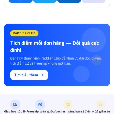
PADDIER CLUB
Tích điểm mỗi đơn hàng — Đổi quà cực
đỉnh!
Đăng ký thành viên Paddier Club để nhận ưu đãi độc quyền,
tích điểm x2 và freeship không giới hạn.
Tìm hiểu thêm
Giao hỏa tốc 2H
Freeship toàn quốc
Voucher thăng hạng
1 điểm = 1đ giảm trực 