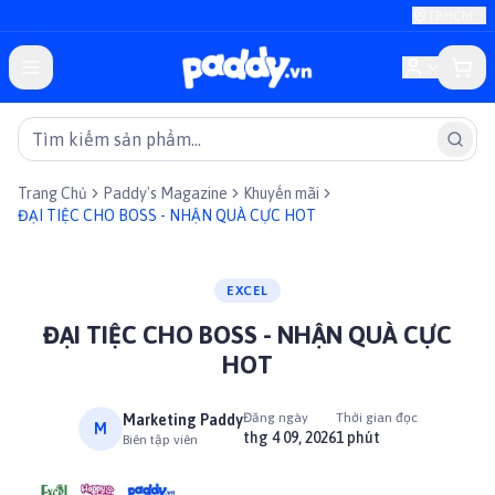
TP.HCM
Trang Chủ
Paddy's Magazine
Khuyến mãi
ĐẠI TIỆC CHO BOSS - NHẬN QUÀ CỰC HOT
EXCEL
ĐẠI TIỆC CHO BOSS - NHẬN QUÀ CỰC
HOT
Đăng ngày
Thời gian đọc
Marketing Paddy
M
thg 4 09, 2026
1 phút
Biên tập viên