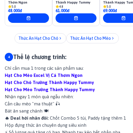
Thơm Ngon
Thành Happy Tummy
Thành Happy Tu
5.0
4.8
5.0
48.000đ
61.000đ
69.000đ
Thức Ăn Hạt Cho Chó
Thức Ăn Hạt Cho Mèo
Thể lệ chương trình:
Chỉ cần mua 1 trong các sản phẩm sau:
Hạt Cho Mèo Excel Vị Cá Thơm Ngon
Hạt Cho Chó Trưởng Thành Happy Tummy
Hạt Cho Mèo Trưởng Thành Happy Tummy
Nhận ngay 1 món quà ngẫu nhiên:
Cần câu mèo "ma thuật" 🎣
Bát ăn sang chảnh 🍽️
🔥 Deal hời nhân đôi:
Chốt Combo 5 túi, Paddy tặng thêm 1
Hộp đựng thức ăn chuyên dụng siêu xinh
⚡ Số lượng quà tặng có hạn. Nhanh tay kẻo hết phần nha