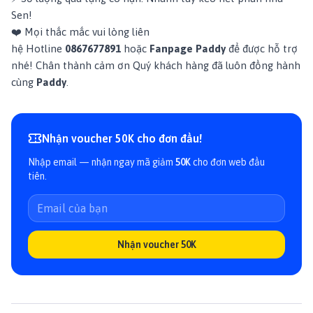
Sen!
❤️ Mọi thắc mắc vui lòng liên
hệ Hotline
0867677891
hoặc
Fanpage Paddy
để được hỗ trợ
nhé! Chân thành cảm ơn Quý khách hàng đã luôn đồng hành
cùng
Paddy
.
Nhận voucher 50K cho đơn đầu!
Nhập email — nhận ngay mã giảm
50K
cho đơn web đầu
tiên.
Nhận voucher 50K