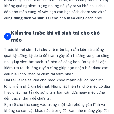
không quá nghiêm trọng nhưng nó gây ra sự khó chịu, đau
đớn cho mèo cưng. Vì vậy, bạn cần học cách chăm sóc và sử
dụng
dung dịch vệ sinh tai cho chó mèo
đúng cách nhé!
Kiểm tra trước khi vệ sinh tai cho chó
mèo
Trước khi
vệ sinh tai cho chó mèo
bạn cần kiểm tra tổng
quát kỹ lưỡng. Lý do là để tránh gây tổn thương vùng tai cũng
như giúp việc làm sạch trở nên dễ dàng hơn. Đồng thời việc
kiểm tra tai thường xuyên cũng giúp bạn nhận biết được các
dấu hiệu chó, mèo bị viêm tai sớm nhất.
Dái tai và loa tai của chó mèo khỏe mạnh đều có một lớp
lông mềm phủ kín bề mặt. Nếu phát hiện tai chó mèo có dấu
hiệu chảy mủ, tấy đỏ sưng lên, bạn cần đưa ngay mèo cưng
đến bác sĩ thú y để chữa trị.
Bạn sẽ cho thú cưng vào trong một căn phòng yên tĩnh và
không có con vật khác nào trong đó. Bạn nhẹ nhàng gập đôi