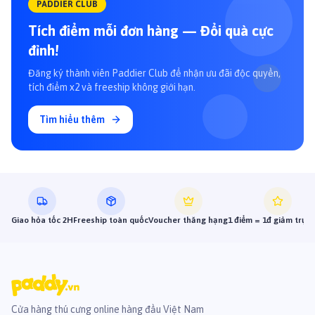
PADDIER CLUB
Tích điểm mỗi đơn hàng — Đổi quà cực
đỉnh!
Đăng ký thành viên Paddier Club để nhận ưu đãi độc quyền,
tích điểm x2 và freeship không giới hạn.
Tìm hiểu thêm
Giao hỏa tốc 2H
Freeship toàn quốc
Voucher thăng hạng
1 điểm = 1đ giảm trực 
Cửa hàng thú cưng online hàng đầu Việt Nam