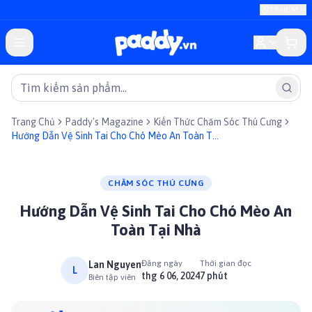
TP.HCM
Trang Chủ
Paddy's Magazine
Kiến Thức Chăm Sóc Thú Cưng
Hướng Dẫn Vệ Sinh Tai Cho Chó Mèo An Toàn Tại
Nhà
CHĂM SÓC THÚ CƯNG
Hướng Dẫn Vệ Sinh Tai Cho Chó Mèo An
Toàn Tại Nhà
Đăng ngày
Thời gian đọc
Lan Nguyen
L
thg 6 06, 2024
7 phút
Biên tập viên