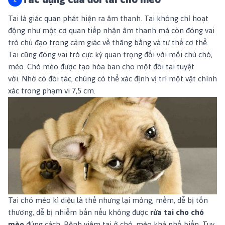
Tai là giác quan phát hiện ra âm thanh. Tai không chỉ hoạt
động như một cơ quan tiếp nhận âm thanh mà còn đóng vai
trò chủ đạo trong cảm giác về thăng bằng và tư thế cơ thể.
Tai cũng đóng vai trò cực kỳ quan trọng đối với mỗi chú chó,
mèo.
Chó mèo được tạo hóa ban cho một đôi tai tuyệt
vời. Nhờ có đôi tác, chúng có thể xác định vị trí một vật chính
xác trong phạm vi 7,5 cm.
Tai chó mèo kì diệu là thế nhưng lại mỏng, mềm, dễ bị tổn
thương, dễ bị nhiễm bẩn nếu không được
rửa tai cho chó
mèo
đúng cách.
Bệnh viêm tai ở chó, mèo khá phổ biến. Tuy