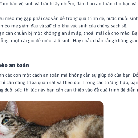
 đảm bảo vệ sinh và tránh lây nhiễm, đảm bảo an toàn cho bạn v
ếu mèo mẹ gặp phải các vấn đề trong quá trình đẻ, nước muối sinh
 mèo mẹ giảm đau và giữ cho khu vực sinh của chúng sạch sẽ.
ạn cần chuẩn bị một không gian ấm áp, thoải mái để cho mèo. Bạ
ỗng, một cái giỏ để mèo là ổ sinh. Hãy chắc chắn rằng không gia
mèo an toàn
h các con một cách an toàn mà không cần sự giúp đỡ của bạn. Đối
chỉ cần đứng từ xa quan sát và theo dõi. Trong các trường hợp, bạ
 đuối sức, thì lúc này bạn cần can thiệp vào để quá trình đẻ diễn 