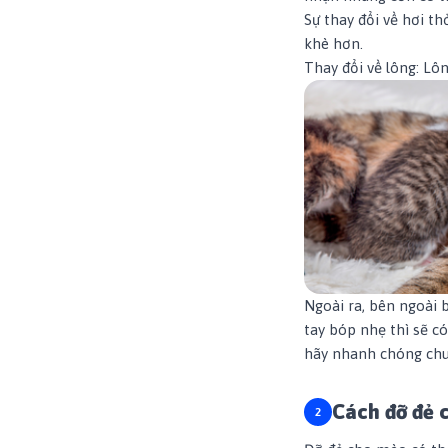
Sự thay đổi về hơi t
khè hơn.
Thay đổi về lông: Lô
Ngoài ra, bên ngoài 
tay bóp nhẹ thì sẽ c
hãy nhanh chóng chuẩ
Cách đỡ đẻ 