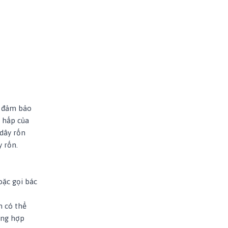
ể đảm bảo
ô hấp của
dây rốn
y rốn.
oặc gọi bác
n có thể
ờng hợp