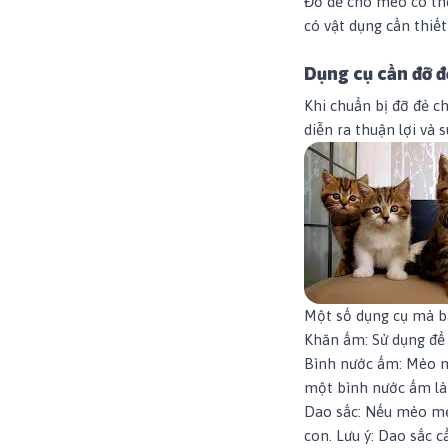
Đỡ đẻ cho mèo có thể
có vật dụng cần thiế
Dụng cụ cần đỡ 
Khi chuẩn bị đỡ đẻ c
diễn ra thuận lợi và 
Một số dụng cụ mà bạ
Khăn ấm: Sử dụng để 
Bình nước ấm: Mèo mẹ
một bình nước ấm là 
Dao sắc: Nếu mèo mẹ
con. Lưu ý: Dao sắc 