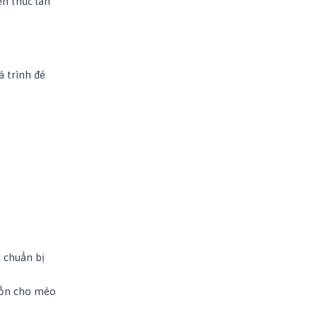
ến thức lẫn
á trình đẻ
 chuẩn bị
rốn cho mèo