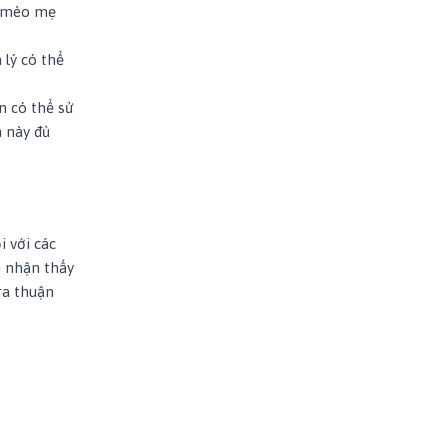
à mèo mẹ
 lý có thể
n có thể sử
n này đủ
 với các
n nhận thấy
ra thuận