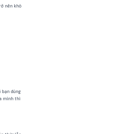
trở nên khò
i bạn dùng
a mình thì