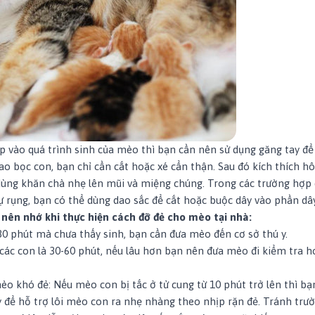
iệp vào quá trình sinh của mèo thì bạn cần nên sử dụng găng tay đ
bao bọc con, bạn chỉ cần cắt hoặc xé cẩn thận. Sau đó kích thích h
ùng khăn chà nhẹ lên mũi và miệng chúng. Trong các trường hợp 
ự rụng, bạn có thể dùng dao sắc để cắt hoặc buộc dây vào phần dâ
 nên nhớ khi thực hiện cách đỡ đẻ cho mèo tại nhà:
0 phút mà chưa thấy sinh, bạn cần đưa mèo đến cơ sở thú y.
các con là 30-60 phút, nếu lâu hơn bạn nên đưa mèo đi kiểm tra h
èo khó đẻ: Nếu mèo con bị tắc ở tử cung từ 10 phút trở lên thì bạ
y để hỗ trợ lôi mèo con ra nhẹ nhàng theo nhịp rặn đẻ. Tránh trư