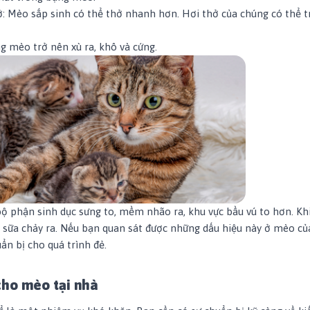
hở: Mèo sắp sinh có thể thở nhanh hơn. Hơi thở của chúng có thể 
ng mèo trở nên xù ra, khô và cứng.
bộ phận sinh dục sưng to, mềm nhão ra, khu vực bầu vú to hơn. Kh
ó sữa chảy ra. Nếu bạn quan sát được những dấu hiệu này ở mèo củ
n bị cho quá trình đẻ.
cho mèo tại nhà