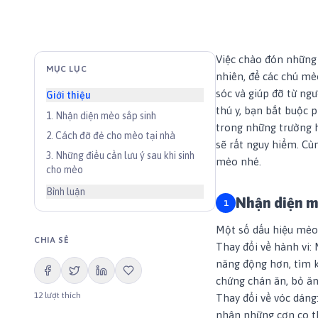
Việc chào đón những 
MỤC LỤC
nhiên, để các chú mè
sóc và giúp đỡ từ ng
Giới thiệu
thú y, bạn bắt buộc 
1
.
Nhận diện mèo sắp sinh
trong những trường h
2
.
Cách đỡ đẻ cho mèo tại nhà
sẽ rất nguy hiểm. C
3
.
Những điều cần lưu ý sau khi sinh
mèo nhé.
cho mèo
Bình luận
Nhận diện m
Một số dấu hiệu mèo 
CHIA SẺ
Thay đổi về hành vi:
năng động hơn, tìm k
chứng chán ăn, bỏ ăn
12
lượt thích
Thay đổi về vóc dáng
nhận những cơn co t