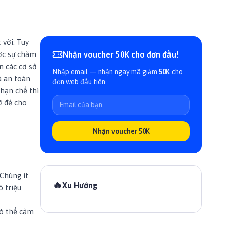
 vời. Tuy
ược sự chăm
Nhận voucher 50K cho đơn đầu!
n các cơ sở
Nhập email — nhận ngay mã giảm
50K
cho
à an toàn
đơn web đầu tiên.
hạn chế thì
ỡ đẻ cho
Nhận voucher 50K
 Chúng ít
🔥
Xu Hướng
 triệu
có thể cảm