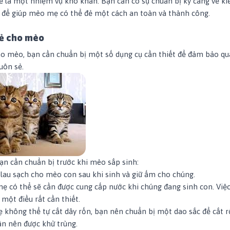
 là một nhiệm vụ khó khăn. Bạn cần có sự chuẩn bị kỹ càng về ki
t để giúp mèo mẹ có thể đẻ một cách an toàn và thành công.
đẻ cho mèo
ho mèo, bạn cần chuẩn bị một số dụng cụ cần thiết để đảm bảo qu
suôn sẻ.
n cần chuẩn bị trước khi mèo sắp sinh:
lau sạch cho mèo con sau khi sinh và giữ ấm cho chúng.
 có thể sẽ cần được cung cấp nước khi chúng đang sinh con. Việc
một điều rất cần thiết.
 không thể tự cắt dây rốn, bạn nên chuẩn bị một dao sắc để cắt 
cần nên được khử trùng.