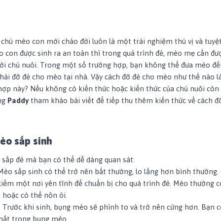
chú mèo con mới chào đời luôn là một trải nghiệm thú vị và tuyệt
o con được sinh ra an toàn thì trong quá trình đẻ, mèo mẹ cần đ
ười chủ nuôi. Trong một số trường hợp, bạn không thể đưa mèo đế
phải đỡ đẻ cho mèo tại nhà. Vậy cách đỡ đẻ cho mèo như thế nào l
ợp này? Nếu không có kiến thức hoặc kiến thức của chủ nuôi còn 
ùng
Paddy
tham khảo bài viết để tiếp thu thêm kiến thức về cách đ
èo sắp sinh
sắp đẻ mà bạn có thể dễ dàng quan sát:
 Mèo sắp sinh có thể trở nên bất thường, lo lắng hơn bình thường.
iếm một nơi yên tĩnh để chuẩn bị cho quá trình đẻ. Mèo thường có
 hoặc có thể nôn ói.
: Trước khi sinh, bụng mèo sẽ phình to và trở nên cứng hơn. Bạn 
hắt trong bụng mèo.