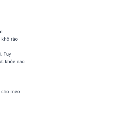
m:
 khô ráo
. Tuy
ức khỏe nào
hỉ cho mèo