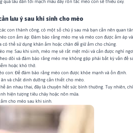
g quá lâu dẫn tới mạch máu dây rốn tắc mèo con sẽ thiếu oxy.
cần lưu ý sau khi sinh cho mèo
các con thành công, có một số chú ý sau mà bạn cần nên quan tâ
mèo con ấm áp: Đảm bảo rằng mèo mẹ và mèo con được ấm áp và
ta có thể sử dụng khăn ấm hoặc chăn để giữ ấm cho chúng.
o mẹ: Sau khi sinh, mèo mẹ sẽ rất mệt mỏi và cần được nghỉ ngơi
 theo dõi và đảm bảo rằng mèo mẹ không gặp phải bất kỳ vấn đề s
iễm hoặc khó thở.
èo con: Để đảm bảo rằng mèo con được khỏe mạnh và ổn định.
 ăn và chất dinh dưỡng cần thiết cho mèo.
thể ăn nhau thai, đây là chuyện hết sức bình thường. Tuy nhiên, c
ránh hiện tượng tiêu chảy hoặc nôn mửa.
tắm cho mèo sau khi sinh.