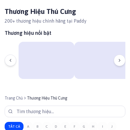
Thương Hiệu Thú Cưng
200
+ thương hiệu chính hãng tại Paddy
Thương hiệu nổi bật
Trang Chủ
Thương Hiệu Thú Cưng
TẤT CẢ
A
B
C
D
E
F
G
H
I
J