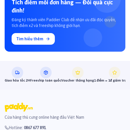
Tích điểm mỗi đơn hàng — Đổi quà cực
đỉnh!
Đăng ký thành viên Paddier Club để nhận ưu đãi độc quyền,
tích điểm x2 và freeship không giới hạn.
Tìm hiểu thêm
Giao hỏa tốc 2H
Freeship toàn quốc
Voucher thăng hạng
1 điểm = 1đ giảm trực 
Cửa hàng thú cưng online hàng đầu Việt Nam
Hotline
:
0867 677 891