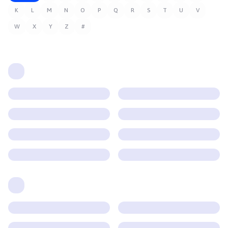
K
L
M
N
O
P
Q
R
S
T
U
V
W
X
Y
Z
#