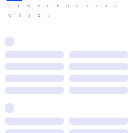
K
L
M
N
O
P
Q
R
S
T
U
V
W
X
Y
Z
#