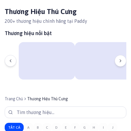
Thương Hiệu Thú Cưng
200
+ thương hiệu chính hãng tại Paddy
Thương hiệu nổi bật
Trang Chủ
Thương Hiệu Thú Cưng
TẤT CẢ
A
B
C
D
E
F
G
H
I
J