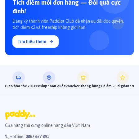
Tích điểm mỗi đơn hàng — Đổi quà cực
đỉnh!
Đăng ký thành viên Paddier Club để nhận ưu đãi độc quyền,
tích điểm x2 và freeship không giới hạn.
Tìm hiểu thêm
Giao hỏa tốc 2H
Freeship toàn quốc
Voucher thăng hạng
1 điểm = 1đ giảm trực 
Cửa hàng thú cưng online hàng đầu Việt Nam
Hotline
:
0867 677 891