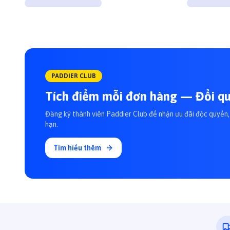
PADDIER CLUB
Tích điểm mỗi đơn hàng — Đổi qu
Đăng ký thành viên Paddier Club để nhận ưu đãi độc quyền, 
hạn.
Tìm hiểu thêm