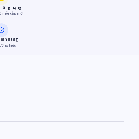
thăng hạng
đ mỗi cấp mới
hính hãng
ương hiệu