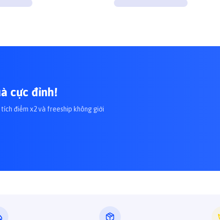
à cực đỉnh!
tích điểm x2 và freeship không giới