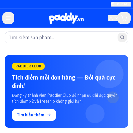
TP.HCM
PADDIER CLUB
Tích điểm mỗi đơn hàng — Đổi quà cực
đỉnh!
Đăng ký thành viên Paddier Club để nhận ưu đãi độc quyền,
tích điểm x2 và freeship không giới hạn.
Tìm hiểu thêm