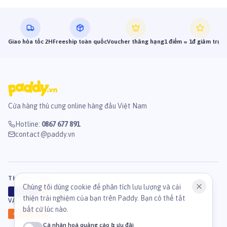
Giao hỏa tốc 2H
Freeship toàn quốc
Voucher thăng hạng
1 điểm = 1đ giảm trực 
Cửa hàng thú cưng online hàng đầu Việt Nam
Hotline
:
0867 677 891
contact@paddy.vn
THANH TOÁN
Chúng tôi dùng cookie để phân tích lưu lượng và cải
VISA
ATM
J
C
B
thiện trải nghiệm của bạn trên Paddy. Bạn có thể tắt
VẬN CHUYỂN
bất cứ lúc nào.
GHN
Ahamove
Cá nhân hoá quảng cáo & ưu đãi