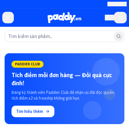
TP.HCM
PADDIER CLUB
Tích điểm mỗi đơn hàng — Đổi quà cực
đỉnh!
Đăng ký thành viên Paddier Club để nhận ưu đãi độc quyền,
tích điểm x2 và freeship không giới hạn.
Tìm hiểu thêm