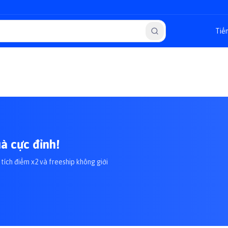
à cực đỉnh!
tích điểm x2 và freeship không giới