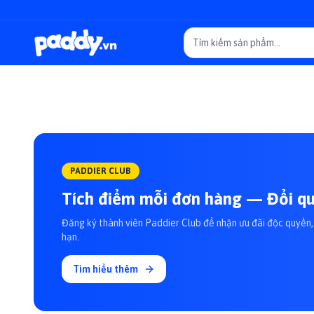
PADDIER CLUB
Tích điểm mỗi đơn hàng — Đổi qu
Đăng ký thành viên Paddier Club để nhận ưu đãi độc quyền, 
hạn.
Tìm hiểu thêm