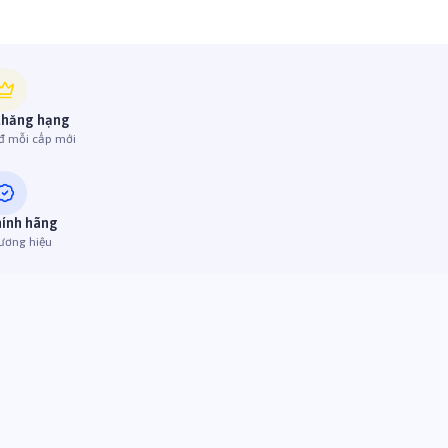
thăng hạng
đ mỗi cấp mới
hính hãng
ương hiệu