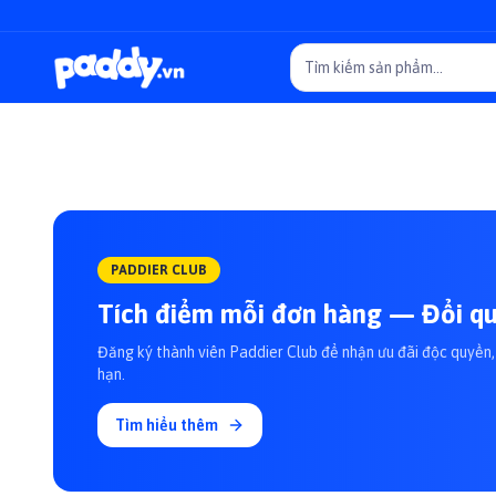
PADDIER CLUB
Tích điểm mỗi đơn hàng — Đổi qu
Đăng ký thành viên Paddier Club để nhận ưu đãi độc quyền, 
hạn.
Tìm hiểu thêm