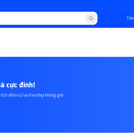
à cực đỉnh!
tích điểm x2 và freeship không giới