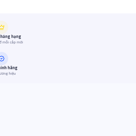
thăng hạng
đ mỗi cấp mới
hính hãng
ương hiệu