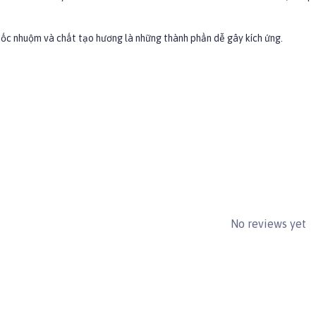
c nhuộm và chất tạo hương là những thành phần dễ gây kích ứng.
cuối cùng là chân. Để dầu tắm thấm đều trong 10 phút. Để tránh nuốt phải,
m.
hú y. Nếu cần tắm thêm với Davis Chlorhexidine Shampoo sau khi tắm với 
No reviews yet