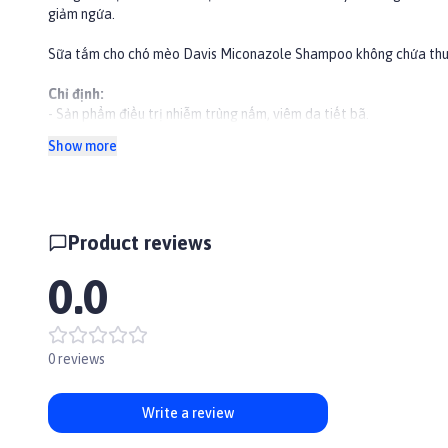
giảm ngứa.
Sữa tắm cho chó mèo Davis Miconazole Shampoo không chứa thuố
Chỉ định:
- Sản phẩm điều trị nhiễm trùng nấm, viêm da tiết bã.
- Có thể dùng cho chó mèo con.
Show more
Hướng dẫn sử dụng:
- Làm ướt đều toàn bộ lông.
- Xoa dầu tắm lên đầu và tai cho sủi bọt. Tránh dây vào mắt.
- Tiếp tục cho dầu tắm lên cổ, ngực, phần giữa, phần sau thân và 
Product reviews
- Dùng nước xả sạch. Lặp lại 2 lần một tuần cho tới khi thuyên giả
- Sau đó dùng 1 lần 1 tuần, hoặc theo sự hướng dẫn của bác sỹ t
0.0
Miconazole Shampoo và Davis Chlorhexidine Shampoo.
0 reviews
Write a review