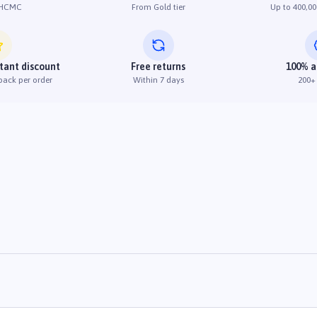
 HCMC
From Gold tier
Up to 400,00
stant discount
Free returns
100% a
back per order
Within 7 days
200+