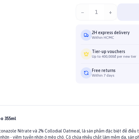
−
1
+
2H express delivery
Within HCMC
Tier-up vouchers
Up to 400,000đ per new tier
Free returns
Within 7 days
oo 355ml
zole Nitrate và 2% Collodial Oatmeal, là sản phẩm đặc biệt để điều tr
ã nhờn - viêm tuyến nhờn ở mèo chó. Có chứa nhiều chất làm mềm da, sản p