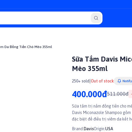
ấm Da Đồng Tiền Chó Mèo 355ml
Sữa Tắm Davis Mic
Mèo 355ml
|
250+ sold
Out of stock
Notif
400.000đ
511.000đ
Sữa tắm trị nấm đồng tiền cho 
Davis Miconazole Shampoo gồm 2
đặc biệt để điều trị viêm da kết
da do các loại nấm khác và tróc 
Brand:
Davis
Origin:
USA