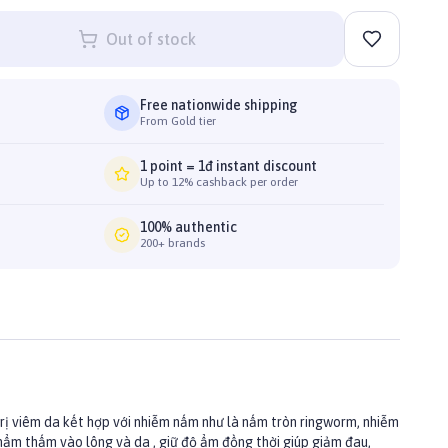
Out of stock
Free nationwide shipping
From Gold tier
1 point = 1đ instant discount
Up to 12% cashback per order
100% authentic
200+ brands
ị viêm da kết hợp với nhiễm nấm như là nấm tròn ringworm, nhiễm
hẩm thấm vào lông và da , giữ độ ẩm đồng thời giúp giảm đau,