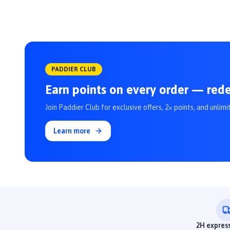
PADDIER CLUB
Earn points on every order — red
Join Paddier Club for exclusive offers, 2× points, and unlimi
Learn more
2H express