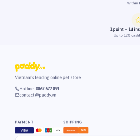
Within
1 point = 1đ in
Up to 12% cash
Vietnam's leading online pet store
Hotline
:
0867 677 891
contact@paddy.vn
PAYMENT
SHIPPING
VISA
GHN
ATM
Ahamove
J
C
B