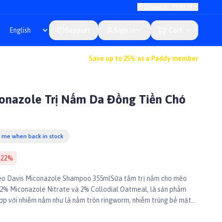
Deliver to: TP.HCM
Support
Sign in
Cart
Save up to 25% as a Paddy member
onazole Trị Nấm Da Đồng Tiền Chó
y me when back in stock
-
22
%
mèo Davis Miconazole Shampoo 355mlSữa tắm trị nấm cho mèo
% Miconazole Nitrate và 2% Collodial Oatmeal, là sản phẩm
 hợp với nhiễm nấm như là nấm tròn ringworm, nhiễm trùng bề mặt
vảy do tăng tiết bã nhờn - viêm tuyến nhờn ở mèo chó.