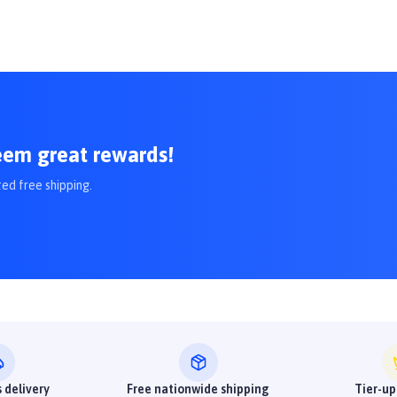
eem great rewards!
ted free shipping.
 delivery
Free nationwide shipping
Tier-up