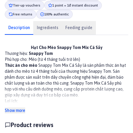
Tier-up vouchers
1 point = 1đ instant discount
Free returns
100% authentic
Description
Ingredients
Feeding guide
Hạt Cho Mèo Snappy Tom Mix Cá Sấy
Thương hiệu:
Snappy Tom
Phù hợp cho: Mèo (từ 4 tháng tuổi trở lên)
Thức ăn cho mèo
Snappy Tom Mix Cá Sấy là sản phẩm thức ăn hạt
dành cho mèo từ 4 tháng tuổi của thương hiệu Snappy Tom. Sản
phẩm được sản xuất trên dây chuyền công nghệ hiện đại, đảm bảo
chất lượng và an toàn cho thú cưng. Snappy Tom Mix Cá Sấy phù
hợp với nhu cầu dinh dưỡng mèo, cung cấp protein chất lượng cao,
giúp xây dựng và duy trì cơ bắp của mèo.
Lợi ích:
Cung cấp đầy đủ các chất dinh dưỡng cần thiết cho mèo trưởng
Show more
thành.
Hỗ trợ tiêu hóa khỏe mạnh.
Product reviews
Giảm mùi hôi của phân.
Giúp mèo có làn da lông bóng mượt.