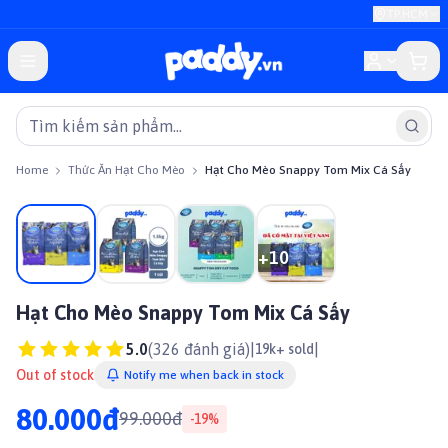
TP.HCM
Home
Thức Ăn Hạt Cho Mèo
Hạt Cho Mèo Snappy Tom Mix Cá Sấy
On sale
+
10
Hạt Cho Mèo Snappy Tom Mix Cá Sấy
5.0
(
326
đánh giá)
|
|
19k+ sold
Out of stock
Notify me when back in stock
80.000đ
99.000đ
-
19
%