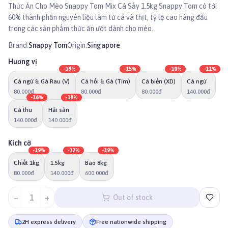
Thức Ăn Cho Mèo Snappy Tom Mix Cá Sấy 1.5kg Snappy Tom có tới
60% thành phần nguyên liệu làm từ cá và thịt, tỷ lệ cao hàng đầu
trong các sản phẩm thức ăn ướt dành cho mèo.
Brand:
Snappy Tom
Origin:
Singapore
Hương vị
-
19
%
-
15
%
-
10
%
-
11
%
Cá ngừ & Gà Rau (V)
Cá hồi & Gà (Tím)
Cá biển (XD)
Cá ngừ
80.000đ
80.000đ
80.000đ
140.000đ
-
16
%
-
19
%
Cá thu
Hải sản
140.000đ
140.000đ
Kích cỡ
-
19
%
-
17
%
-
19
%
Chiết 1kg
1.5kg
Bao 8kg
80.000đ
140.000đ
600.000đ
−
1
+
Out of stock
2H express delivery
Free nationwide shipping