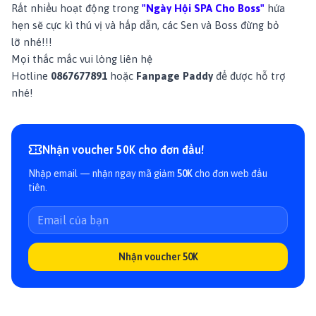
Rất nhiều hoạt động trong
"Ngày Hội SPA Cho Boss"
hứa
hẹn sẽ cực kì thú vị và hấp dẫn, các Sen và Boss đừng bỏ
lỡ nhé!!!
Mọi thắc mắc vui lòng liên hệ
Hotline
0867677891
hoặc
Fanpage Paddy
để được hỗ trợ
nhé!
Nhận voucher 50K cho đơn đầu!
Nhập email — nhận ngay mã giảm
50K
cho đơn web đầu
tiên.
Nhận voucher 50K