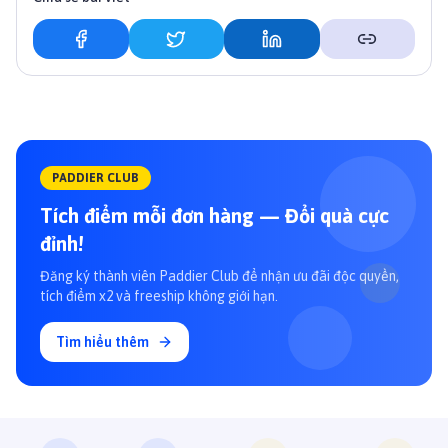
PADDIER CLUB
Tích điểm mỗi đơn hàng — Đổi quà cực
đỉnh!
Đăng ký thành viên Paddier Club để nhận ưu đãi độc quyền,
tích điểm x2 và freeship không giới hạn.
Tìm hiểu thêm