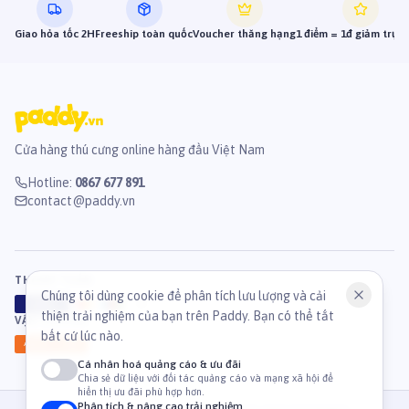
Giao hỏa tốc 2H
Freeship toàn quốc
Voucher thăng hạng
1 điểm = 1đ giảm trực 
Cửa hàng thú cưng online hàng đầu Việt Nam
Hotline
:
0867 677 891
contact@paddy.vn
THANH TOÁN
Chúng tôi dùng cookie để phân tích lưu lượng và cải
VISA
ATM
J
C
B
thiện trải nghiệm của bạn trên Paddy. Bạn có thể tắt
VẬN CHUYỂN
bất cứ lúc nào.
GHN
Ahamove
Cá nhân hoá quảng cáo & ưu đãi
Chia sẻ dữ liệu với đối tác quảng cáo và mạng xã hội để
hiển thị ưu đãi phù hợp hơn.
Phân tích & nâng cao trải nghiệm