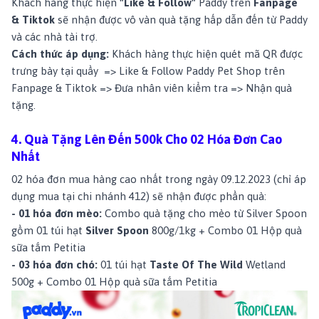
Khách hàng thực hiện
"Like & Follow"
Paddy trên
Fanpage
& Tiktok
sẽ nhận được vô vàn quà tặng hấp dẫn đến từ Paddy
và các nhà tài trợ.
Cách thức áp dụng:
Khách hàng thực hiện quét mã QR được
trưng bày tại quầy => Like & Follow Paddy Pet Shop trên
Fanpage & Tiktok => Đưa nhân viên kiểm tra => Nhận quà
tặng.
4. Quà Tặng Lên Đến 500k Cho 02 Hóa Đơn Cao
Nhất
02 hóa đơn mua hàng cao nhất trong ngày 09.12.2023 (chỉ áp
dụng mua tại chi nhánh 412) sẽ nhận được phần quà:
- 01 hóa đơn mèo:
Combo quà tặng cho mèo từ Silver Spoon
gồm 01 túi hạt
Silver Spoon
800g/1kg + Combo 01 Hộp quà
sữa tắm Petitia
- 03 hóa đơn chó:
01 túi hạt
Taste Of The Wild
Wetland
500g + Combo 01 Hộp quà sữa tắm Petitia