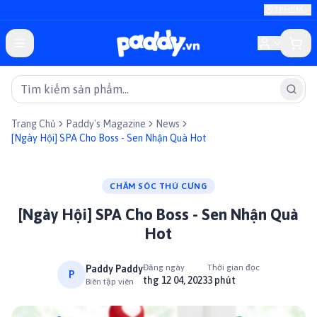
TP.HCM
Trang Chủ
Paddy's Magazine
News
[Ngày Hội] SPA Cho Boss - Sen Nhận Quà Hot
CHĂM SÓC THÚ CƯNG
[Ngày Hội] SPA Cho Boss - Sen Nhận Quà
Hot
Đăng ngày
Thời gian đọc
Paddy Paddy
P
thg 12 04, 2023
3 phút
Biên tập viên