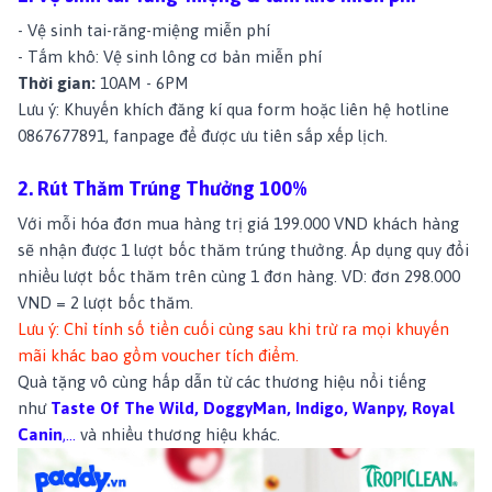
- Vệ sinh tai-răng-miệng miễn phí
- Tắm khô: Vệ sinh lông cơ bản miễn phí
Thời gian:
10A
M - 6PM
Lưu ý: Khuyến khích đăng kí qua form hoặc liên hệ hotline
0867677891
, fanpage để được ưu tiên sắp xếp lịch.
2. Rút Thăm Trúng Thưởng 100%
Với mỗi hóa đơn mua hàng trị giá 199.000 VND khách hàng
sẽ nhận được 1 lượt bốc thăm trúng thưởng. Áp dụng quy đổi
nhiều lượt bốc thăm trên cùng 1 đơn hàng. VD: đơn 298.000
VND = 2 lượt bốc thăm.
Lưu ý: Chỉ tính số tiền cuối cùng sau khi trừ ra mọi khuyến
mãi khác bao gồm voucher tích điểm.
Quà tặng vô cùng hấp dẫn từ các thương hiệu nổi tiếng
như
Taste Of The Wild
,
DoggyMan
,
Indigo
,
Wanpy
,
Royal
Canin
,...
và nhiều thương hiệu khác.