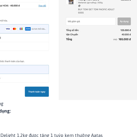
ng
dụng:
 Delight 1.2kg
được tặng 1 tuýp
kem thưởng Aatas