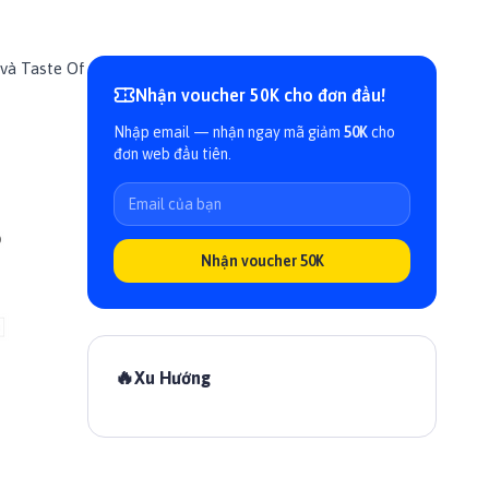
và
Taste Of
Nhận voucher 50K cho đơn đầu!
Nhập email — nhận ngay mã giảm
50K
cho
đơn web đầu tiên.
Nhận voucher 50K
🔥
Xu Hướng