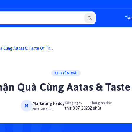
à Cùng Aatas & Taste Of The
KHUYẾN MÃI
ận Quà Cùng Aatas & Taste
Đăng ngày
Thời gian đọc
Marketing Paddy
M
thg 8 07, 2023
2 phút
Biên tập viên