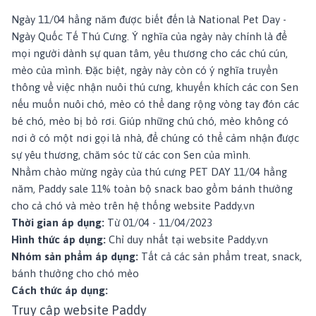
Ngày 11/04 hằng năm được biết đến là National Pet Day -
Ngày Quốc Tế Thú Cưng. Ý nghĩa của ngày này chính là để
mọi người dành sự quan tâm, yêu thương cho các chú cún,
mèo của mình. Đặc biệt, ngày này còn có ý nghĩa truyền
thông về việc nhận nuôi thú cưng, khuyến khích các con Sen
nếu muốn nuôi chó, mèo có thể dang rộng vòng tay đón các
bé chó, mèo bị bỏ rơi. Giúp những chú chó, mèo không có
nơi ở có một nơi gọi là nhà, để chúng có thể cảm nhận được
sự yêu thương, chăm sóc từ các con Sen của mình.
Nhằm chào mừng ngày của thú cưng PET DAY 11/04 hằng
năm, Paddy sale 11% toàn bộ snack bao gồm bánh thưởng
cho cả chó và mèo trên hệ thống website
Paddy.vn
Thời gian áp dụng:
Từ 01/04 - 11/04/2023
Hình thức áp dụng:
Chỉ duy nhất tại website
Paddy.vn
Nhóm sản phẩm áp dụng:
Tất cả các sản phẩm treat, snack,
bánh thưởng cho chó mèo
Cách thức áp dụng:
Truy cập
website Paddy