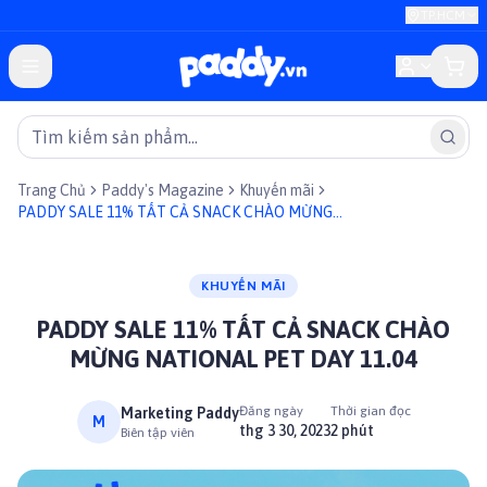
TP.HCM
Trang Chủ
Paddy's Magazine
Khuyến mãi
PADDY SALE 11% TẤT CẢ SNACK CHÀO MỪNG
NATIONAL PET DAY 11.04
KHUYẾN MÃI
PADDY SALE 11% TẤT CẢ SNACK CHÀO
MỪNG NATIONAL PET DAY 11.04
Đăng ngày
Thời gian đọc
Marketing Paddy
M
thg 3 30, 2023
2 phút
Biên tập viên