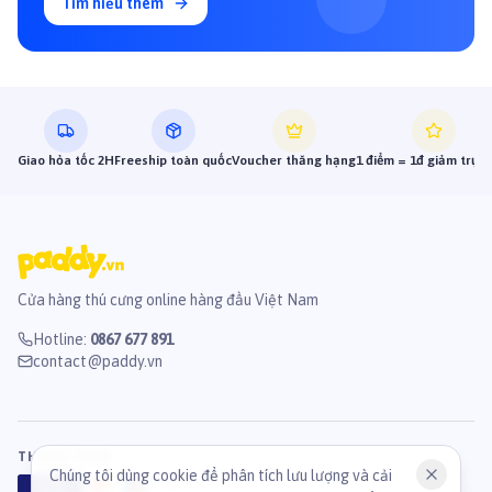
Tìm hiểu thêm
Giao hỏa tốc 2H
Freeship toàn quốc
Voucher thăng hạng
1 điểm = 1đ giảm trực 
Cửa hàng thú cưng online hàng đầu Việt Nam
Hotline
:
0867 677 891
contact@paddy.vn
THANH TOÁN
Chúng tôi dùng cookie để phân tích lưu lượng và cải
VISA
ATM
J
C
B