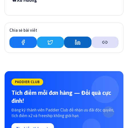
Xu Hướng
Chia sẻ bài viết
PADDIER CLUB
Tích điểm mỗi đơn hàng — Đổi quà cực
đỉnh!
Đăng ký thành viên Paddier Club để nhận ưu đãi độc quyền,
tích điểm x2 và freeship không giới hạn.