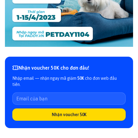
Nhận voucher 50K cho đơn đầu!
Nhập email — nhận ngay mã giảm
50K
cho đơn web đầu
tiên.
Nhận voucher 50K